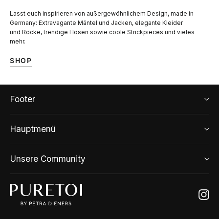
Lasst euch inspirieren von außergewöhnlichem Design, made in
Germany: Extravagante Mäntel und Jacken, elegante Kleider
und Röcke, trendige Hosen sowie coole Strickpieces und vieles
mehr.
SHOP
Footer
Hauptmenü
Unsere Community
Ins