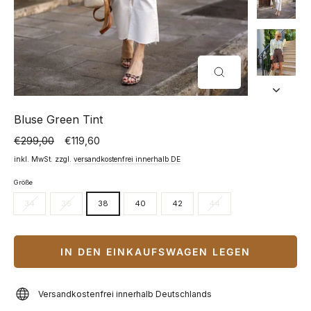
SCHLIESSEN (
ESC)
Bluse Green Tint
€299,00
€119,60
Normaler
Sonderpreis
Preis
inkl. MwSt. zzgl.
versandkostenfrei innerhalb DE
Größe
34
36
38
40
42
44
IN DEN EINKAUFSWAGEN LEGEN
Versandkostenfrei innerhalb Deutschlands