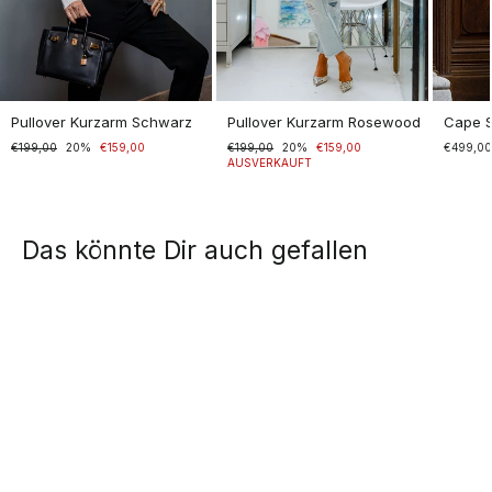
Pullover Kurzarm Schwarz
Pullover Kurzarm Rosewood
Cape 
Normaler
€199,00
Sonderpreis
20%
€159,00
Normaler
€199,00
Sonderpreis
20%
€159,00
€499,0
Preis
Preis
AUSVERKAUFT
Das könnte Dir auch gefallen