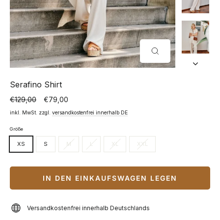
SCHLIESSEN (
ESC)
Serafino Shirt
€129,00
€79,00
Normaler
Sonderpreis
Preis
inkl. MwSt. zzgl.
versandkostenfrei innerhalb DE
Größe
XS
S
M
L
XL
XXL
IN DEN EINKAUFSWAGEN LEGEN
Versandkostenfrei innerhalb Deutschlands