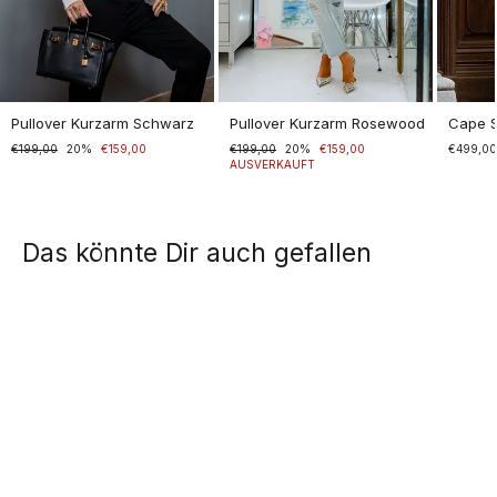
Pullover Kurzarm Schwarz
Pullover Kurzarm Rosewood
Cape 
Normaler
€199,00
Sonderpreis
20%
€159,00
Normaler
€199,00
Sonderpreis
20%
€159,00
€499,0
Preis
Preis
AUSVERKAUFT
Das könnte Dir auch gefallen