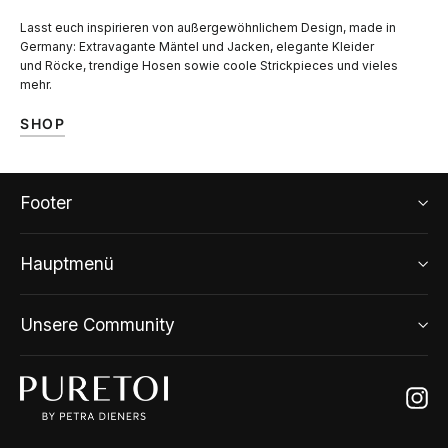
Lasst euch inspirieren von außergewöhnlichem Design, made in
Germany: Extravagante Mäntel und Jacken, elegante Kleider
und Röcke, trendige Hosen sowie coole Strickpieces und vieles
mehr.
SHOP
Footer
Hauptmenü
Unsere Community
Ins