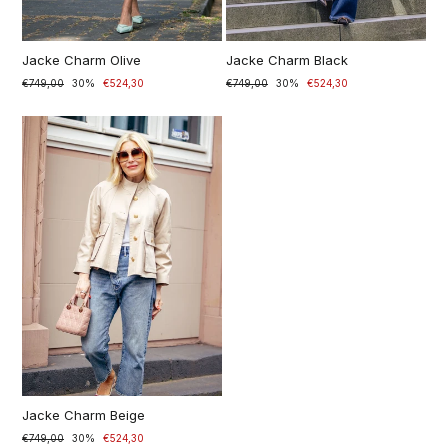
Jacke Charm Olive
Jacke Charm Black
Normaler
€749,00
Sonderpreis
30%
€524,30
Normaler
€749,00
Sonderpreis
30%
€524,30
Preis
Preis
Jacke Charm Beige
Normaler
€749,00
Sonderpreis
30%
€524,30