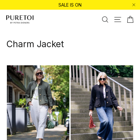
Direkt
SALE IS ON
zum
"Sc
Inhalt
Ei
Suche
Seitenna
Charm Jacket