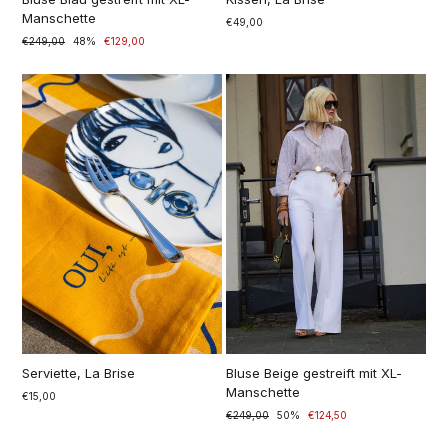
Manschette
€49,00
Normaler
€249,00
Sonderpreis
48%
€129,00
Preis
Serviette, La Brise
Bluse Beige gestreift mit XL-
Manschette
€15,00
Normaler
€249,00
Sonderpreis
50%
€124,50
Preis