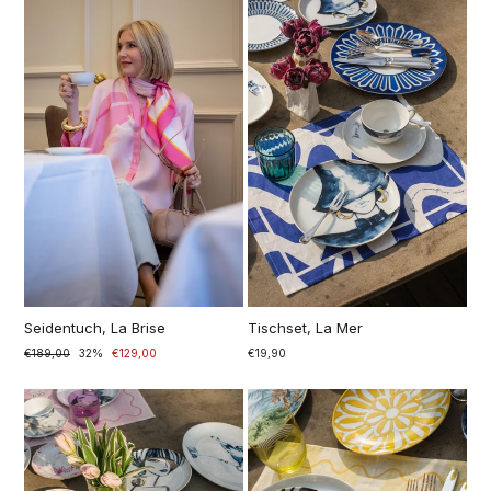
Seidentuch, La Brise
Tischset, La Mer
Normaler
€189,00
Sonderpreis
32%
€129,00
€19,90
Preis