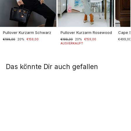
Pullover Kurzarm Schwarz
Pullover Kurzarm Rosewood
Cape 
Normaler
€199,00
Sonderpreis
20%
€159,00
Normaler
€199,00
Sonderpreis
20%
€159,00
€499,0
Preis
Preis
AUSVERKAUFT
Das könnte Dir auch gefallen