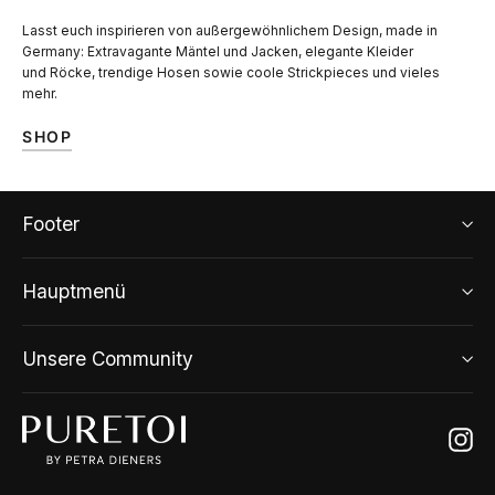
Lasst euch inspirieren von außergewöhnlichem Design, made in
Germany: Extravagante Mäntel und Jacken, elegante Kleider
und Röcke, trendige Hosen sowie coole Strickpieces und vieles
mehr.
SHOP
Footer
Hauptmenü
Unsere Community
Ins