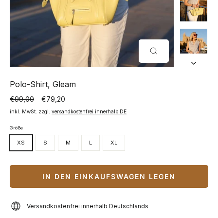
SCHLIESSEN (
ESC)
Polo-Shirt, Gleam
€99,00
€79,20
Normaler
Sonderpreis
Preis
inkl. MwSt. zzgl.
versandkostenfrei innerhalb DE
Größe
XS
S
M
L
XL
IN DEN EINKAUFSWAGEN LEGEN
Versandkostenfrei innerhalb Deutschlands