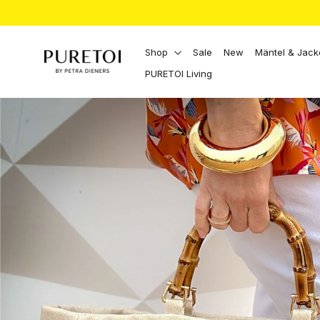
Direkt
zum
Inhalt
Shop
Sale
New
Mäntel & Jac
PURETOI Living