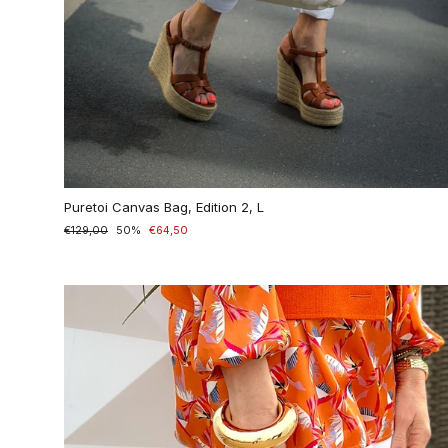
Puretoi Canvas Bag, Edition 2, L
Normaler
€129,00
Sonderpreis
50%
€64,50
Preis