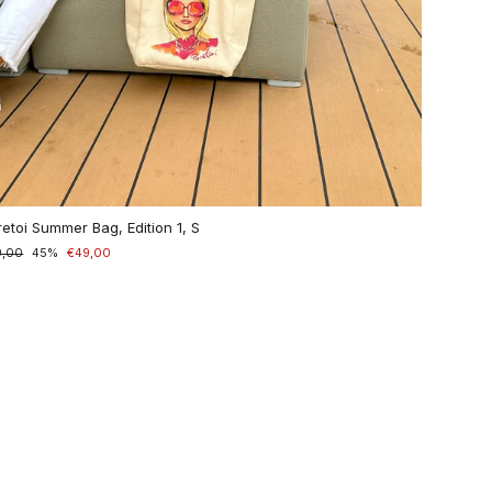
retoi Summer Bag, Edition 1, S
maler
9,00
derpreis
45%
€49,00
is