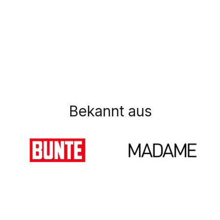
Bekannt aus
Accessoires
Strickoberteile
Mäntel & Jacken