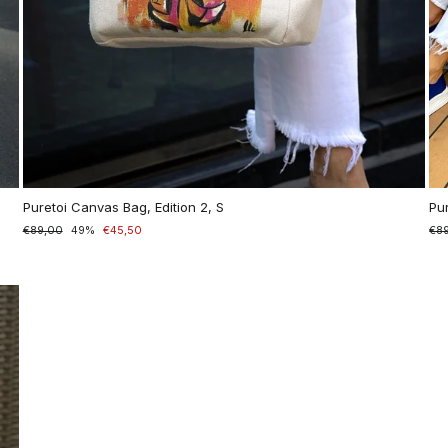
Puretoi Canvas Bag, Edition 2, S
Pu
Normaler
€89,00
Sonderpreis
49%
€45,50
Nor
€8
Son
Preis
Pre