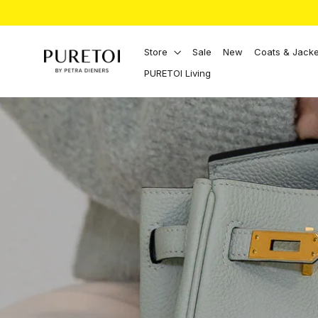
Vai
direttamente
ai
contenuti
Store
Sale
New
Coats & Jacke
PURETOI Living