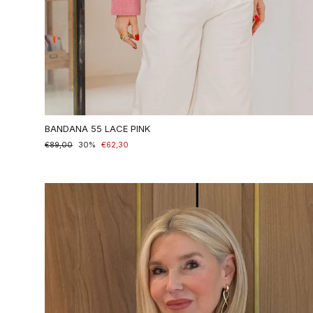
BANDANA 55 LACE PINK
Prezzo
€89,00
Prezzo
30%
€62,30
di
scontato
listino