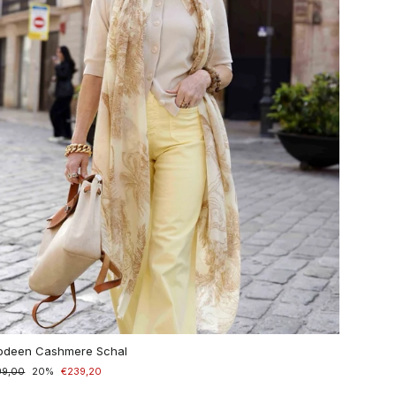
odeen Cashmere Schal
zzo
99,00
zzo
20%
€239,20
ntato