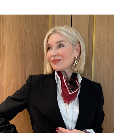
ntato
tino