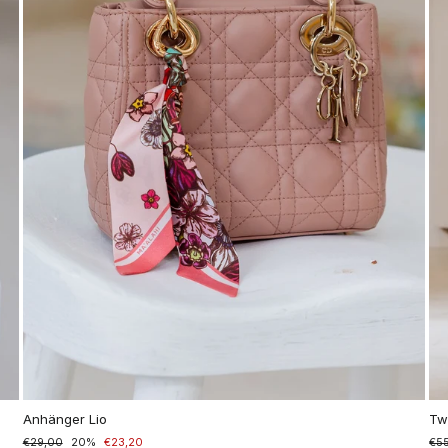
Anhänger Lio
Twi
Prezzo
€29,00
Prezzo
20%
€23,20
Pre
€5
Pre