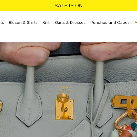
SALE IS ON
ts
Blusen & Shirts
Knit
Skirts & Dresses
Ponchos und Capes
A