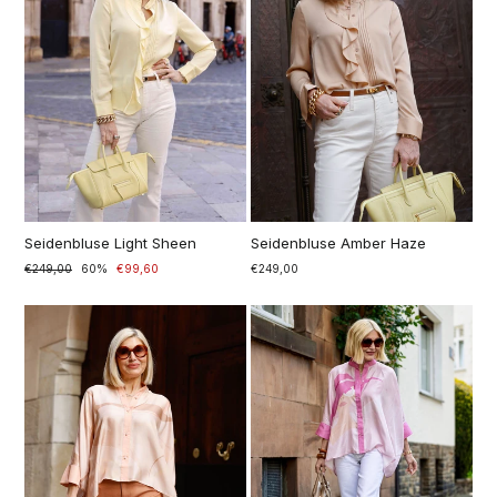
Seidenbluse Light Sheen
Seidenbluse Amber Haze
Prezzo
€249,00
Prezzo
60%
€99,60
€249,00
di
scontato
listino