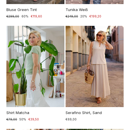
Bluse Green Tint
Tunika Weiß
Prezzo
€299,00
Prezzo
60%
€119,60
Prezzo
€249,00
Prezzo
20%
€199,20
di
scontato
di
scontato
listino
listino
Shirt Matcha
Serafino Shirt, Sand
Prezzo
€79,00
Prezzo
50%
€39,50
€69,00
di
scontato
listino