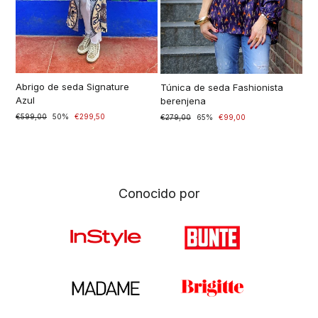
Abrigo de seda Signature
Túnica de seda Fashionista
Azul
berenjena
Prezzo
€599,00
Prezzo
50%
€299,50
Prezzo
€279,00
Prezzo
65%
€99,00
di
scontato
di
scontato
listino
listino
Conocido por
Nuevo
Accesorios
Blusas
Tops de punto
Venta
Abrigos y chaquetas