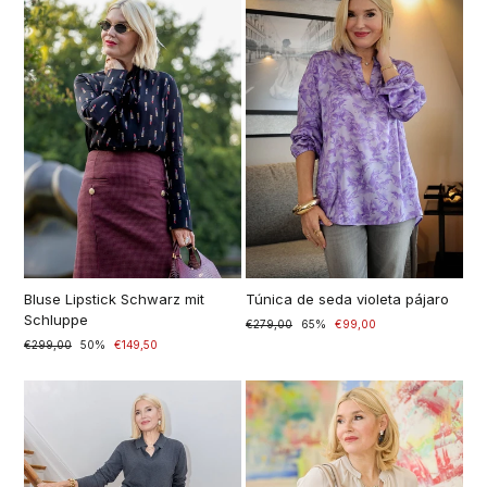
Bluse Lipstick Schwarz mit
Túnica de seda violeta pájaro
Schluppe
Prezzo
€279,00
Prezzo
65%
€99,00
di
scontato
Prezzo
€299,00
Prezzo
50%
€149,50
listino
di
scontato
listino