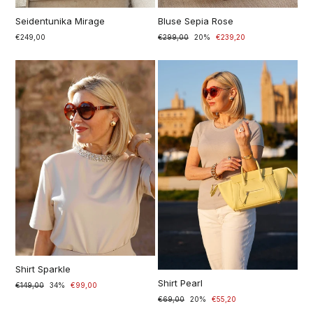
Seidentunika Mirage
Bluse Sepia Rose
€249,00
Prezzo
€299,00
Prezzo
20%
€239,20
di
scontato
listino
Shirt Sparkle
Shirt Pearl
Prezzo
€149,00
Prezzo
34%
€99,00
di
scontato
Prezzo
€69,00
Prezzo
20%
€55,20
listino
di
scontato