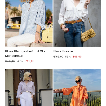
Bluse Blau gestreift mit XL-
Bluse Breeze
Manschette
Prezzo
€169,00
Prezzo
59%
€69,00
di
scontato
Prezzo
€249,00
Prezzo
48%
€129,00
listino
di
scontato
listino