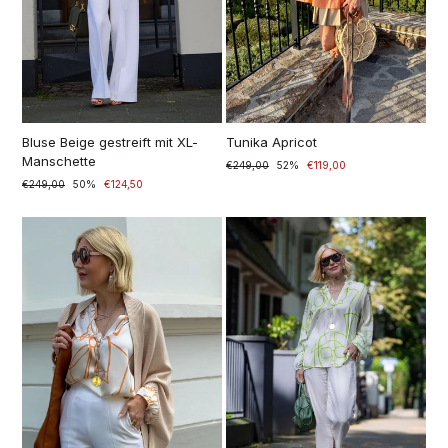
Bluse Beige gestreift mit XL-
Tunika Apricot
Manschette
Prezzo
€249,00
Prezzo
52%
€119,00
di
scontato
Prezzo
€249,00
Prezzo
50%
€124,50
listino
di
scontato
listino