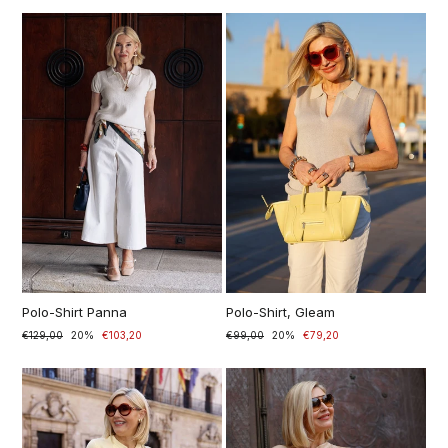
listino
Polo-Shirt Panna
Polo-Shirt, Gleam
Prezzo
€129,00
Prezzo
20%
€103,20
Prezzo
€99,00
Prezzo
20%
€79,20
di
scontato
di
scontato
listino
listino