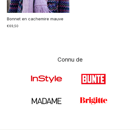
Bonnet en cachemire mauve
€69,50
Connu de
New
Accessoires
Chemisiers
Hauts en tricot
Vente
Manteaux & vestes