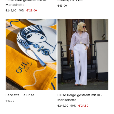
Manschette
€49,00
Prezzo
€249,00
Prezzo
48%
€129,00
di
scontato
listino
Serviette, La Brise
Bluse Beige gestreift mit XL-
Manschette
€15,00
Prezzo
€249,00
Prezzo
50%
€124,50
di
scontato
listino