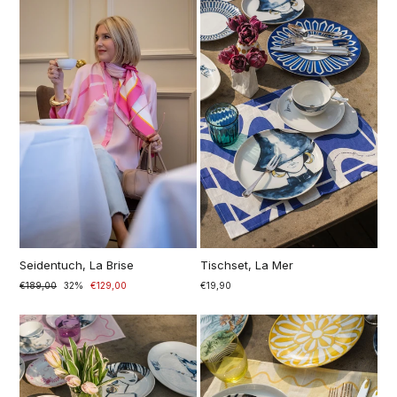
Seidentuch, La Brise
Tischset, La Mer
Prezzo
€189,00
Prezzo
32%
€129,00
€19,90
di
scontato
listino