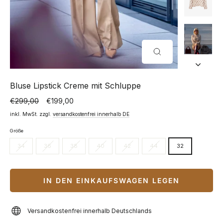
SCHLIESSEN (
ESC)
Bluse Lipstick Creme mit Schluppe
€299,00
€199,00
Normaler
Sonderpreis
Preis
inkl. MwSt. zzgl.
versandkostenfrei innerhalb DE
Größe
34
36
38
40
42
44
32
IN DEN EINKAUFSWAGEN LEGEN
Versandkostenfrei innerhalb Deutschlands