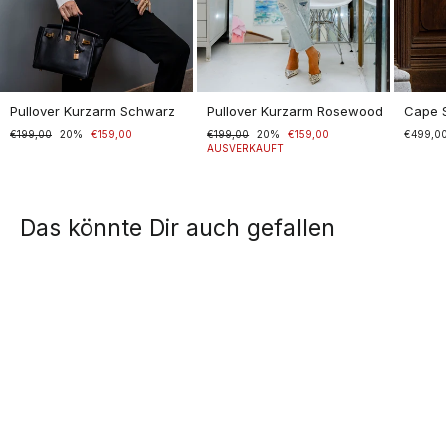
Pullover Kurzarm Schwarz
Pullover Kurzarm Rosewood
Cape 
Normaler
€199,00
Sonderpreis
20%
€159,00
Normaler
€199,00
Sonderpreis
20%
€159,00
€499,0
Preis
Preis
AUSVERKAUFT
Das könnte Dir auch gefallen