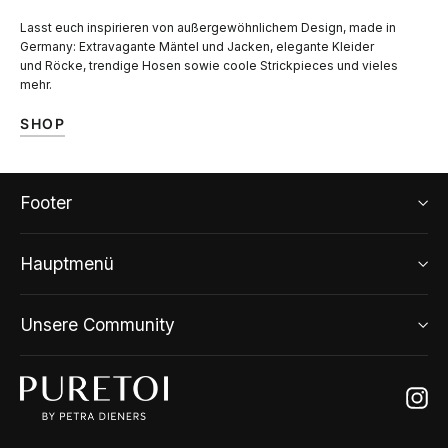
Lasst euch inspirieren von außergewöhnlichem Design, made in
Germany: Extravagante Mäntel und Jacken, elegante Kleider
und Röcke, trendige Hosen sowie coole Strickpieces und vieles
mehr.
SHOP
Footer
Hauptmenü
Unsere Community
Ins