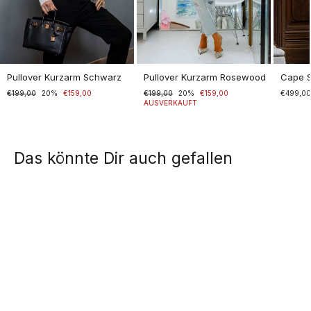
Pullover Kurzarm Schwarz
Pullover Kurzarm Rosewood
Cape 
Normaler
€199,00
Sonderpreis
20%
€159,00
Normaler
€199,00
Sonderpreis
20%
€159,00
€499,0
Preis
Preis
AUSVERKAUFT
Das könnte Dir auch gefallen