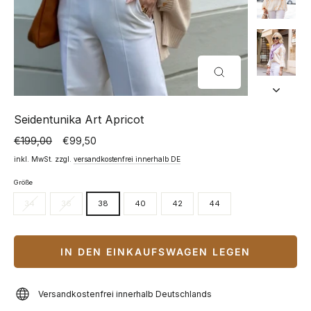
SCHLIESSEN (
ESC)
Seidentunika Art Apricot
€199,00
€99,50
Normaler
Sonderpreis
Preis
inkl. MwSt. zzgl.
versandkostenfrei innerhalb DE
Größe
34
36
38
40
42
44
IN DEN EINKAUFSWAGEN LEGEN
Versandkostenfrei innerhalb Deutschlands