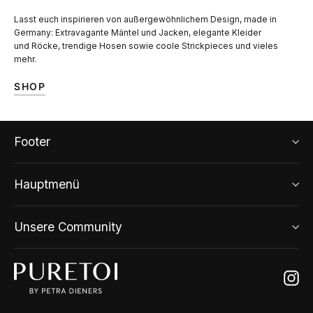
Lasst euch inspirieren von außergewöhnlichem Design, made in
Germany: Extravagante Mäntel und Jacken, elegante Kleider
und Röcke, trendige Hosen sowie coole Strickpieces und vieles
mehr.
SHOP
Footer
Hauptmenü
Unsere Community
Ins