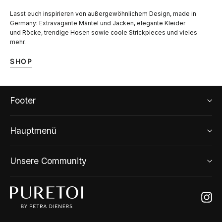
Lasst euch inspirieren von außergewöhnlichem Design, made in
Germany: Extravagante Mäntel und Jacken, elegante Kleider
und Röcke, trendige Hosen sowie coole Strickpieces und vieles
mehr.
SHOP
Footer
Hauptmenü
Unsere Community
Ins