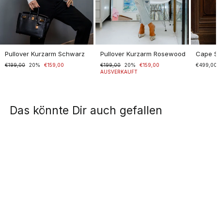
Pullover Kurzarm Schwarz
Pullover Kurzarm Rosewood
Cape 
Normaler
€199,00
Sonderpreis
20%
€159,00
Normaler
€199,00
Sonderpreis
20%
€159,00
€499,0
Preis
Preis
AUSVERKAUFT
Das könnte Dir auch gefallen