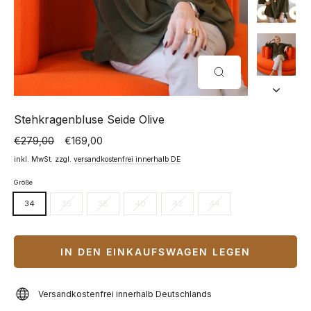
SCHLIESSEN (
ESC)
Stehkragenbluse Seide Olive
€279,00
€169,00
Normaler
Sonderpreis
Preis
inkl. MwSt. zzgl.
versandkostenfrei innerhalb DE
Größe
34
36
38
40
42
44
IN DEN EINKAUFSWAGEN LEGEN
Versandkostenfrei innerhalb Deutschlands