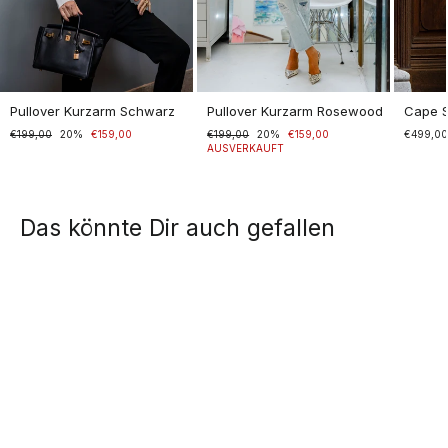
Pullover Kurzarm Schwarz
Pullover Kurzarm Rosewood
Cape 
Normaler
€199,00
Sonderpreis
20%
€159,00
Normaler
€199,00
Sonderpreis
20%
€159,00
€499,0
Preis
Preis
AUSVERKAUFT
Das könnte Dir auch gefallen