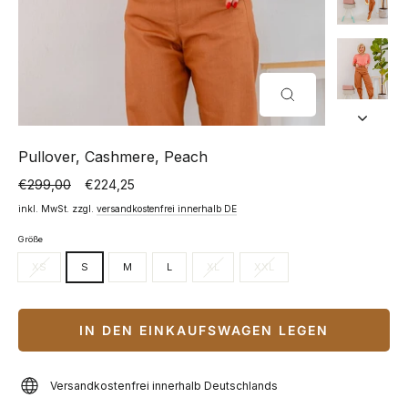
SCHLIESSEN (
ESC)
Pullover, Cashmere, Peach
€299,00
€224,25
Normaler
Sonderpreis
Preis
inkl. MwSt. zzgl.
versandkostenfrei innerhalb DE
Größe
XS
S
M
L
XL
XXL
IN DEN EINKAUFSWAGEN LEGEN
Versandkostenfrei innerhalb Deutschlands