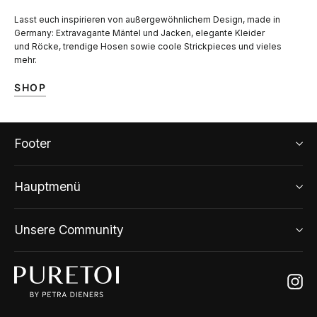
Lasst euch inspirieren von außergewöhnlichem Design, made in
Germany: Extravagante Mäntel und Jacken, elegante Kleider
und Röcke, trendige Hosen sowie coole Strickpieces und vieles
mehr.
SHOP
Footer
Hauptmenü
Unsere Community
Ins