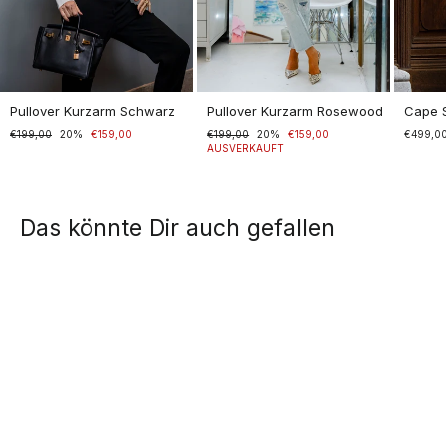
Pullover Kurzarm Schwarz
Pullover Kurzarm Rosewood
Cape 
Normaler
€199,00
Sonderpreis
20%
€159,00
Normaler
€199,00
Sonderpreis
20%
€159,00
€499,0
Preis
Preis
AUSVERKAUFT
Das könnte Dir auch gefallen