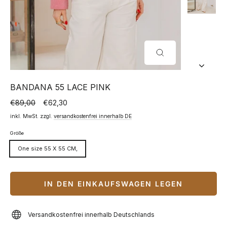
SCHLIESSEN (
ESC)
BANDANA 55 LACE PINK
€89,00
€62,30
Normaler
Sonderpreis
Preis
inkl. MwSt. zzgl.
versandkostenfrei innerhalb DE
Größe
One size 55 X 55 CM,
IN DEN EINKAUFSWAGEN LEGEN
Versandkostenfrei innerhalb Deutschlands