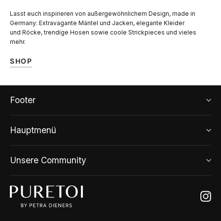
Lasst euch inspirieren von außergewöhnlichem Design, made in
Germany: Extravagante Mäntel und Jacken, elegante Kleider
und Röcke, trendige Hosen sowie coole Strickpieces und vieles
mehr.
SHOP
Footer
Hauptmenü
Unsere Community
Ins