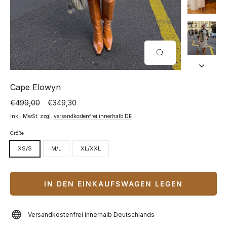
SCHLIESSEN (
ESC)
Cape Elowyn
€499,00
€349,30
Normaler
Sonderpreis
Preis
inkl. MwSt. zzgl.
versandkostenfrei innerhalb DE
Größe
XS/S
M/L
XL/XXL
IN DEN EINKAUFSWAGEN LEGEN
Versandkostenfrei innerhalb Deutschlands