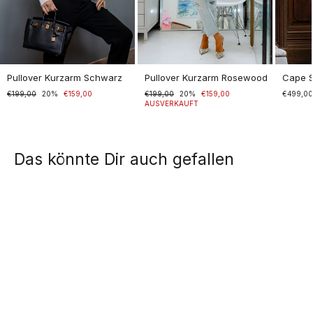
Pullover Kurzarm Schwarz
Pullover Kurzarm Rosewood
Cape 
Normaler
€199,00
Sonderpreis
20%
€159,00
Normaler
€199,00
Sonderpreis
20%
€159,00
€499,0
Preis
Preis
AUSVERKAUFT
Das könnte Dir auch gefallen