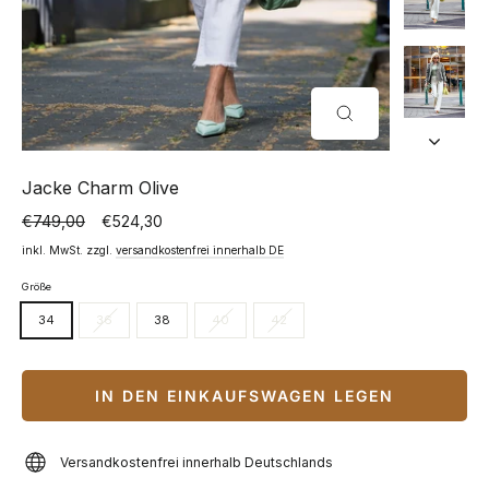
SCHLIESSEN (
ESC)
Jacke Charm Olive
€749,00
€524,30
Normaler
Sonderpreis
Preis
inkl. MwSt. zzgl.
versandkostenfrei innerhalb DE
Größe
34
36
38
40
42
IN DEN EINKAUFSWAGEN LEGEN
Versandkostenfrei innerhalb Deutschlands