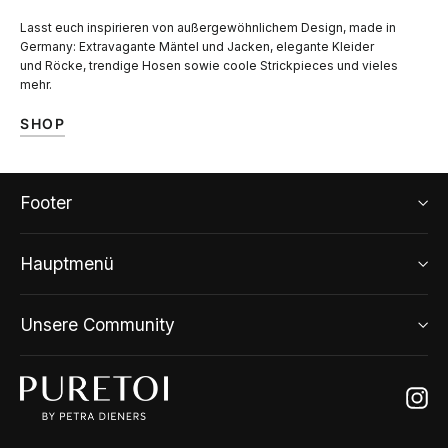
Lasst euch inspirieren von außergewöhnlichem Design, made in
Germany: Extravagante Mäntel und Jacken, elegante Kleider
und Röcke, trendige Hosen sowie coole Strickpieces und vieles
mehr.
SHOP
Footer
Hauptmenü
Unsere Community
Ins