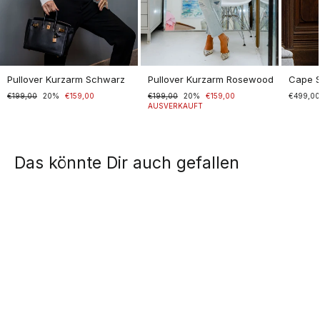
Pullover Kurzarm Schwarz
Pullover Kurzarm Rosewood
Cape 
Normaler
€199,00
Sonderpreis
20%
€159,00
Normaler
€199,00
Sonderpreis
20%
€159,00
€499,0
Preis
Preis
AUSVERKAUFT
Das könnte Dir auch gefallen