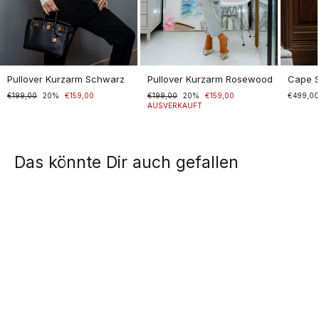
Pullover Kurzarm Schwarz
Pullover Kurzarm Rosewood
Cape 
Normaler
€199,00
Sonderpreis
20%
€159,00
Normaler
€199,00
Sonderpreis
20%
€159,00
€499,0
Preis
Preis
AUSVERKAUFT
Das könnte Dir auch gefallen