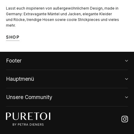
Lasst euch inspirieren von außergewöhnlichem Design, made in
Germany: Extravagante Mäntel und Jacken, elegante Kleider
und Röcke, trendige Hosen sowie coole Strickpieces und vieles
mehr.
SHOP
Footer
Hauptmenü
Unsere Community
Ins