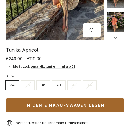
SCHLIESSEN (
ESC)
Tunika Apricot
€249,00
€119,00
Normaler
Sonderpreis
Preis
inkl. MwSt. zzgl.
versandkostenfrei innerhalb DE
Größe
34
36
38
40
42
44
IN DEN EINKAUFSWAGEN LEGEN
Versandkostenfrei innerhalb Deutschlands