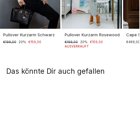
Pullover Kurzarm Schwarz
Pullover Kurzarm Rosewood
Cape 
Normaler
€199,00
Sonderpreis
20%
€159,00
Normaler
€199,00
Sonderpreis
20%
€159,00
€499,0
Preis
Preis
AUSVERKAUFT
Das könnte Dir auch gefallen