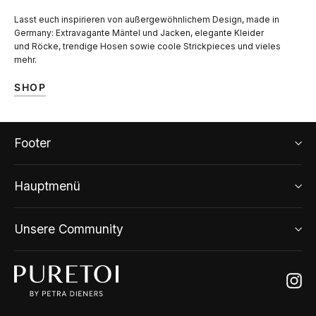
Lasst euch inspirieren von außergewöhnlichem Design, made in
Germany: Extravagante Mäntel und Jacken, elegante Kleider
und Röcke, trendige Hosen sowie coole Strickpieces und vieles
mehr.
SHOP
Footer
Hauptmenü
Unsere Community
Ins