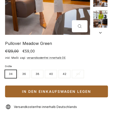
SCHLIESSEN (
ESC)
Pullover Meadow Green
€129,00
€59,00
Normaler
Sonderpreis
Preis
inkl. MwSt. zzgl.
versandkostenfrei innerhalb DE
Größe
34
36
38
40
42
44
IN DEN EINKAUFSWAGEN LEGEN
Versandkostenfrei innerhalb Deutschlands