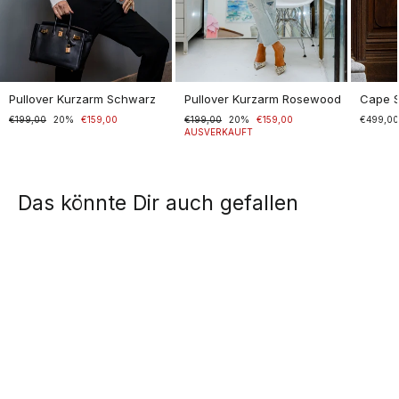
Pullover Kurzarm Schwarz
Pullover Kurzarm Rosewood
Cape 
Normaler
€199,00
Sonderpreis
20%
€159,00
Normaler
€199,00
Sonderpreis
20%
€159,00
€499,0
Preis
Preis
AUSVERKAUFT
Das könnte Dir auch gefallen