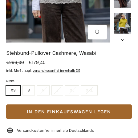
SCHLIESSEN (
ESC)
Stehbund-Pullover Cashmere, Wasabi
€299,00
€179,40
Normaler
Sonderpreis
Preis
inkl. MwSt. zzgl.
versandkostenfrei innerhalb DE
Größe
XS
S
M
L
XL
XXL
IN DEN EINKAUFSWAGEN LEGEN
Versandkostenfrei innerhalb Deutschlands