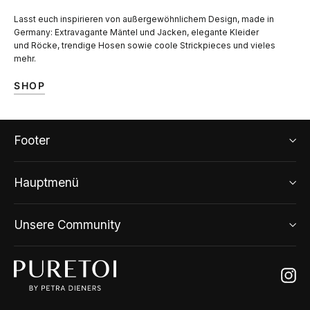
Lasst euch inspirieren von außergewöhnlichem Design, made in
Germany: Extravagante Mäntel und Jacken, elegante Kleider
und Röcke, trendige Hosen sowie coole Strickpieces und vieles
mehr.
SHOP
Footer
Hauptmenü
Unsere Community
Ins