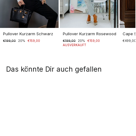
Pullover Kurzarm Schwarz
Pullover Kurzarm Rosewood
Cape 
Normaler
€199,00
Sonderpreis
20%
€159,00
Normaler
€199,00
Sonderpreis
20%
€159,00
€499,0
Preis
Preis
AUSVERKAUFT
Das könnte Dir auch gefallen