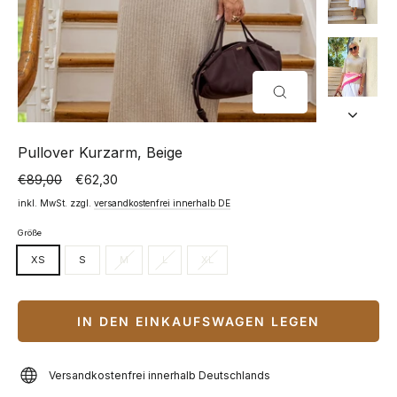
SCHLIESSEN (
ESC)
Pullover Kurzarm, Beige
€89,00
€62,30
Normaler
Sonderpreis
Preis
inkl. MwSt. zzgl.
versandkostenfrei innerhalb DE
Größe
XS
S
M
L
XL
IN DEN EINKAUFSWAGEN LEGEN
Versandkostenfrei innerhalb Deutschlands