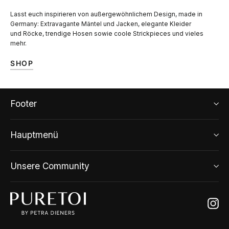
Lasst euch inspirieren von außergewöhnlichem Design, made in
Germany: Extravagante Mäntel und Jacken, elegante Kleider
und Röcke, trendige Hosen sowie coole Strickpieces und vieles
mehr.
SHOP
Footer
Hauptmenü
Unsere Community
Ins