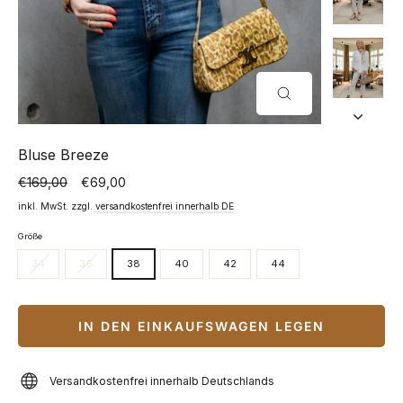
SCHLIESSEN (
ESC)
Bluse Breeze
€169,00
€69,00
Normaler
Sonderpreis
Preis
inkl. MwSt. zzgl.
versandkostenfrei innerhalb DE
Größe
34
36
38
40
42
44
IN DEN EINKAUFSWAGEN LEGEN
Versandkostenfrei innerhalb Deutschlands