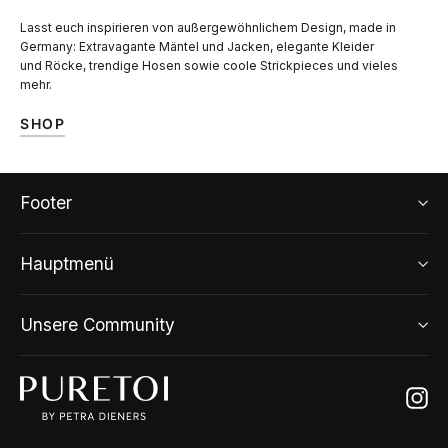
Lasst euch inspirieren von außergewöhnlichem Design, made in
Germany: Extravagante Mäntel und Jacken, elegante Kleider
und Röcke, trendige Hosen sowie coole Strickpieces und vieles
mehr.
SHOP
Footer
Hauptmenü
Unsere Community
Ins