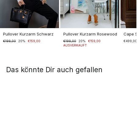
Pullover Kurzarm Schwarz
Pullover Kurzarm Rosewood
Cape 
Normaler
€199,00
Sonderpreis
20%
€159,00
Normaler
€199,00
Sonderpreis
20%
€159,00
€499,0
Preis
Preis
AUSVERKAUFT
Das könnte Dir auch gefallen