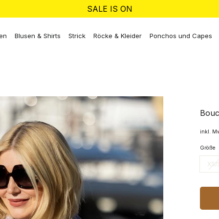
SALE IS ON
ken
Blusen & Shirts
Strick
Röcke & Kleider
Ponchos und Capes
Bouc
inkl. M
Größe
XS/