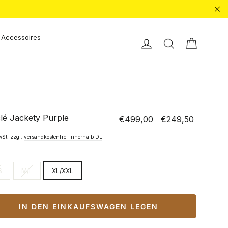
"Sc
Accessoires
Einkauf
Einloggen
Suche
lé Jackety Purple
€499,00
€249,50
Normaler
Sonderpreis
Preis
wSt. zzgl.
versandkostenfrei innerhalb DE
S
M/L
XL/XXL
IN DEN EINKAUFSWAGEN LEGEN