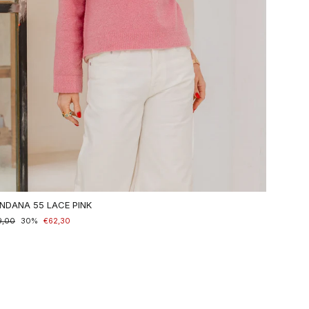
NDANA 55 LACE PINK
maler
9,00
nderpreis
30%
€62,30
is