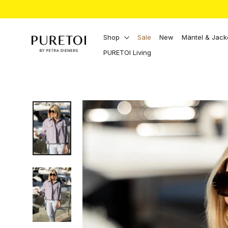
Direkt
zum
Inhalt
Shop
Sale
New
Mäntel & Jac
PURETOI Living