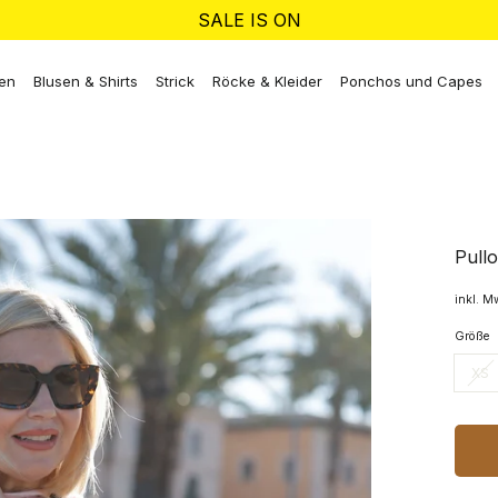
SALE IS ON
ken
Blusen & Shirts
Strick
Röcke & Kleider
Ponchos und Capes
Pull
inkl. M
Größe
XS