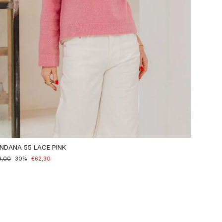
NDANA 55 LACE PINK
maler
9,00
nderpreis
30%
€62,30
is