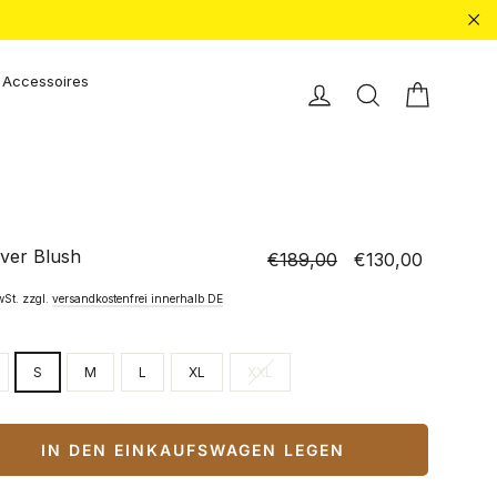
"Sc
Accessoires
Einkauf
Einloggen
Suche
over Blush
€189,00
€130,00
Normaler
Sonderpreis
Preis
wSt. zzgl.
versandkostenfrei innerhalb DE
S
M
L
XL
XXL
IN DEN EINKAUFSWAGEN LEGEN