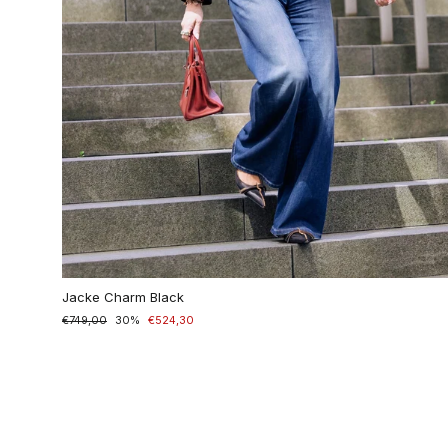
Jacke Charm Black
Normaler
€749,00
Sonderpreis
30%
€524,30
Preis