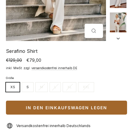
SCHLIESSEN (
ESC)
Serafino Shirt
€129,00
€79,00
Normaler
Sonderpreis
Preis
inkl. MwSt. zzgl.
versandkostenfrei innerhalb DE
Größe
XS
S
M
L
XL
XXL
IN DEN EINKAUFSWAGEN LEGEN
Versandkostenfrei innerhalb Deutschlands