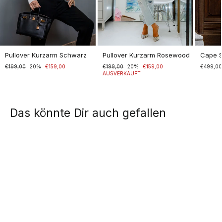
Pullover Kurzarm Schwarz
Pullover Kurzarm Rosewood
Cape 
Normaler
€199,00
Sonderpreis
20%
€159,00
Normaler
€199,00
Sonderpreis
20%
€159,00
€499,0
Preis
Preis
AUSVERKAUFT
Das könnte Dir auch gefallen