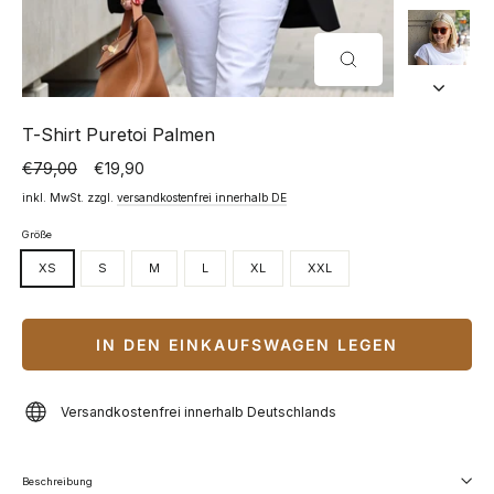
SCHLIESSEN (
ESC)
T-Shirt Puretoi Palmen
€79,00
€19,90
Normaler
Sonderpreis
Preis
inkl. MwSt. zzgl.
versandkostenfrei innerhalb DE
Größe
XS
S
M
L
XL
XXL
IN DEN EINKAUFSWAGEN LEGEN
Versandkostenfrei innerhalb Deutschlands
Beschreibung