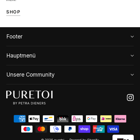
SHOP
Footer
Hauptmenü
Unsere Community
Ins