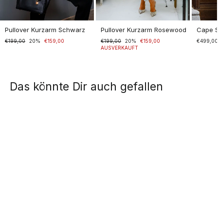
Pullover Kurzarm Schwarz
Pullover Kurzarm Rosewood
Cape 
Normaler
€199,00
Sonderpreis
20%
€159,00
Normaler
€199,00
Sonderpreis
20%
€159,00
€499,0
Preis
Preis
AUSVERKAUFT
Das könnte Dir auch gefallen