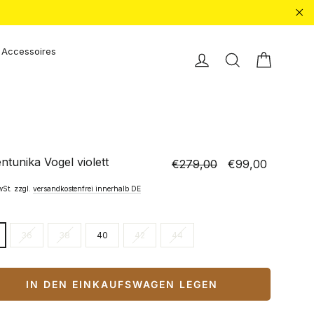
"Sc
Accessoires
Einkauf
Einloggen
Suche
ntunika Vogel violett
€279,00
€99,00
Normaler
Sonderpreis
Preis
wSt. zzgl.
versandkostenfrei innerhalb DE
36
38
40
42
44
IN DEN EINKAUFSWAGEN LEGEN