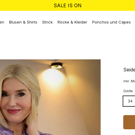
SALE IS ON
ken
Blusen & Shirts
Strick
Röcke & Kleider
Ponchos und Capes
Seide
inkl. M
Größe
34