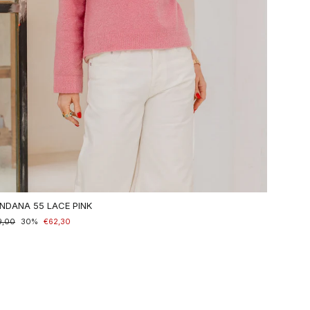
NDANA 55 LACE PINK
maler
9,00
nderpreis
30%
€62,30
is