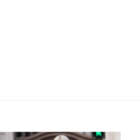
pfbluse Seide Offwhite