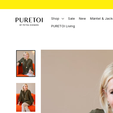
Direkt
zum
Inhalt
Shop
Sale
New
Mäntel & Jac
PURETOI Living