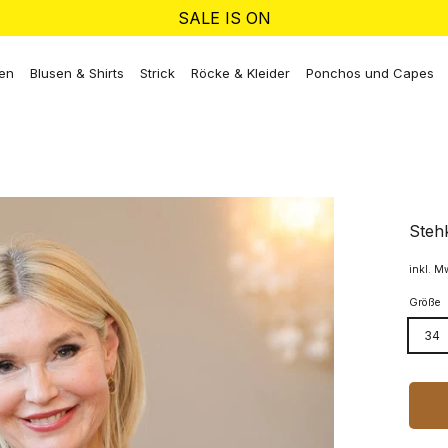
SALE IS ON
ken
Blusen & Shirts
Strick
Röcke & Kleider
Ponchos und Capes
Steh
inkl. M
Größe
34