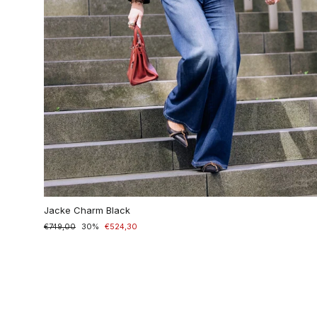
Jacke Charm Black
Normaler
€749,00
Sonderpreis
30%
€524,30
Preis