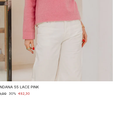
NDANA 55 LACE PINK
maler
9,00
nderpreis
30%
€62,30
is