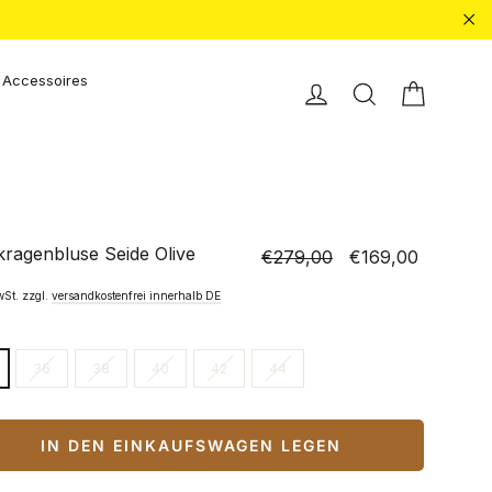
"Sc
Accessoires
Einkauf
Einloggen
Suche
kragenbluse Seide Olive
€279,00
€169,00
Normaler
Sonderpreis
Preis
wSt. zzgl.
versandkostenfrei innerhalb DE
36
38
40
42
44
IN DEN EINKAUFSWAGEN LEGEN