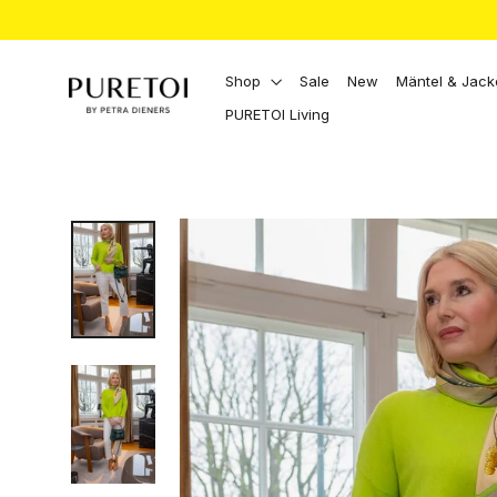
Direkt
zum
Inhalt
Shop
Sale
New
Mäntel & Jac
PURETOI Living