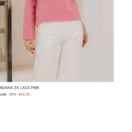
NDANA 55 LACE PINK
maler
9,00
nderpreis
30%
€62,30
is