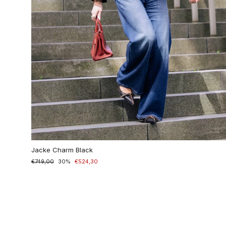
Jacke Charm Black
Normaler
€749,00
Sonderpreis
30%
€524,30
Preis