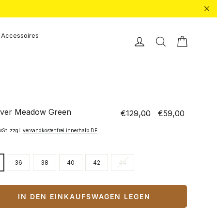
"Sc
Accessoires
Einkauf
Einloggen
Suche
over Meadow Green
€129,00
€59,00
Normaler
Sonderpreis
Preis
wSt. zzgl.
versandkostenfrei innerhalb DE
36
38
40
42
44
IN DEN EINKAUFSWAGEN LEGEN