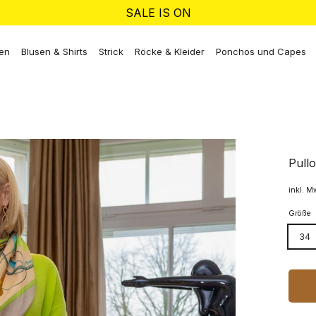
SALE IS ON
ken
Blusen & Shirts
Strick
Röcke & Kleider
Ponchos und Capes
Pull
inkl. M
Größe
34