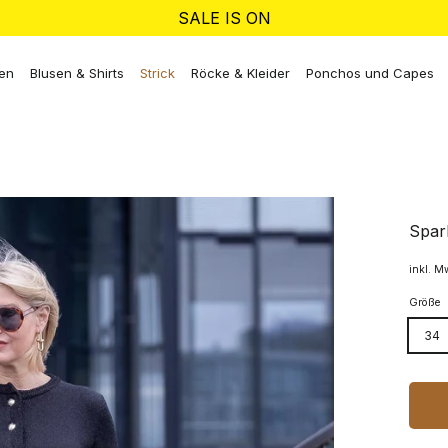
SALE IS ON
ken
Blusen & Shirts
Strick
Röcke & Kleider
Ponchos und Capes
Spar
inkl. M
Größe
34