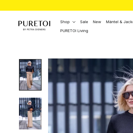
Direkt
zum
Inhalt
Shop
Sale
New
Mäntel & Jac
PURETOI Living