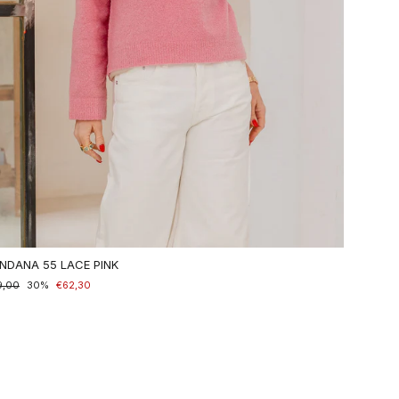
NDANA 55 LACE PINK
maler
9,00
nderpreis
30%
€62,30
is