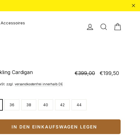
"Sc
Accessoires
Einkauf
Einloggen
Suche
kling Cardigan
€399,00
€199,50
Normaler
Sonderpreis
Preis
wSt. zzgl.
versandkostenfrei innerhalb DE
36
38
40
42
44
IN DEN EINKAUFSWAGEN LEGEN