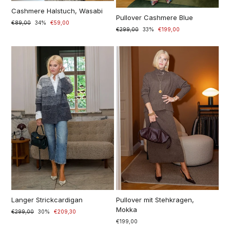
Cashmere Halstuch, Wasabi
Pullover Cashmere Blue
Normaler
€89,00
Sonderpreis
34%
€59,00
Normaler
€299,00
Sonderpreis
33%
€199,00
Preis
Preis
Langer Strickcardigan
Pullover mit Stehkragen,
Mokka
Precio
€299,00
Precio
30%
€209,30
normal
especial
€199,00