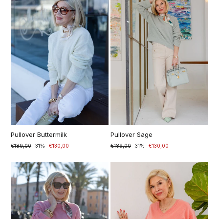
Pullover Buttermilk
Pullover Sage
Normaler
€189,00
Sonderpreis
31%
€130,00
Normaler
€189,00
Sonderpreis
31%
€130,00
Preis
Preis