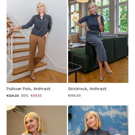
Pullover Polo, Anthrazit
Strickrock, Anthrazit
Precio
€129,00
Precio
50%
€64,50
€169,00
normal
especial