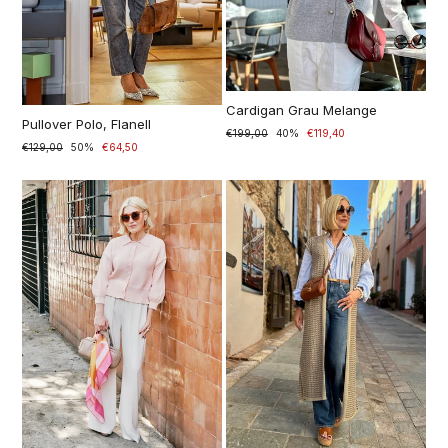
Cardigan Grau Melange
Pullover Polo, Flanell
Normaler
€199,00
Sonderpreis
40%
€119,40
Precio
€129,00
Precio
50%
€64,50
Preis
normal
especial