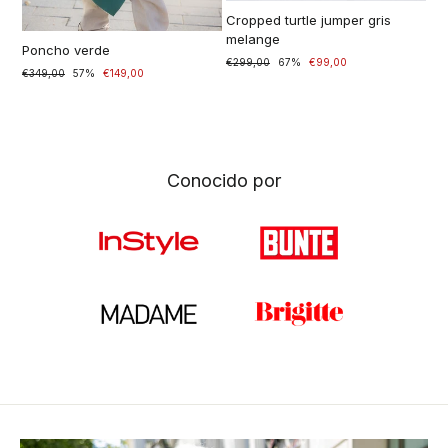
Cropped turtle jumper gris
melange
Poncho verde
Normaler
€299,00
Sonderpreis
67%
€99,00
Normaler
€349,00
Sonderpreis
57%
€149,00
Preis
Preis
Conocido por
Nuevo
Accesorios
Blusas
Tops de punto
Venta
Abrigos y chaquetas