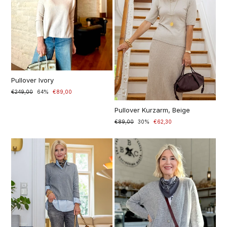
Pullover Ivory
Normaler
€249,00
Sonderpreis
64%
€89,00
Preis
Pullover Kurzarm, Beige
Normaler
€89,00
Sonderpreis
30%
€62,30
Preis