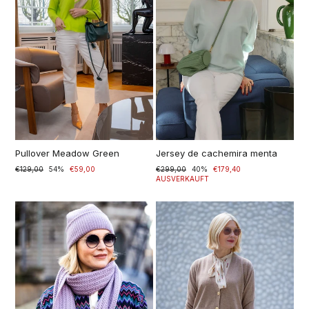
Pullover Meadow Green
Jersey de cachemira menta
Normaler
€129,00
Sonderpreis
54%
€59,00
Normaler
€299,00
Sonderpreis
40%
€179,40
Preis
Preis
AUSVERKAUFT