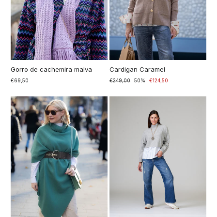
Gorro de cachemira malva
Cardigan Caramel
€69,50
Precio
€249,00
Precio
50%
€124,50
normal
especial