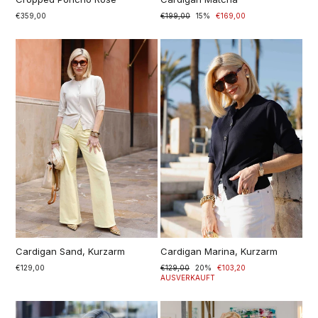
€359,00
Normaler
€199,00
Sonderpreis
15%
€169,00
Preis
Cardigan Sand, Kurzarm
Cardigan Marina, Kurzarm
€129,00
Normaler
€129,00
Sonderpreis
20%
€103,20
Preis
AUSVERKAUFT