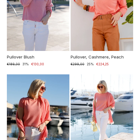
Pullover Blush
Pullover, Cashmere, Peach
Normaler
€189,00
Sonderpreis
31%
€130,00
Normaler
€299,00
Sonderpreis
25%
€224,25
Preis
Preis