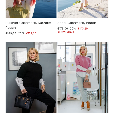
Pullover Cashmere, Kurzarm
Schal Cashmere, Peach
Peach
Normaler
€179,00
Sonderpreis
20%
€143,20
Preis
AUSVERKAUFT
Normaler
€199,00
Sonderpreis
20%
€159,20
Preis