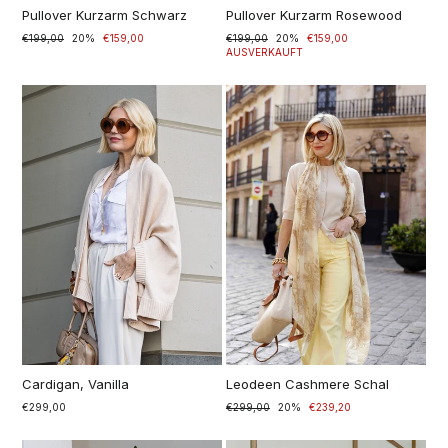
Pullover Kurzarm Schwarz
Pullover Kurzarm Rosewood
Normaler
€199,00
Sonderpreis
20%
€159,00
Normaler
€199,00
Sonderpreis
20%
€159,00
Preis
Preis
AUSVERKAUFT
Cardigan, Vanilla
Leodeen Cashmere Schal
€299,00
Normaler
€299,00
Sonderpreis
20%
€239,20
Preis