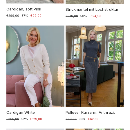
Cardigan, soft Pink
Strickmantel mit Lochstruktur
Normaler
€299,00
Sonderpreis
67%
€99,00
Precio
€249,00
Precio
50%
€124,50
Preis
normal
especial
Cardigan White
Pullover Kurzarm, Anthrazit
Normaler
€269,00
Sonderpreis
52%
€129,00
Normaler
€89,00
Sonderpreis
30%
€62,30
Preis
Preis