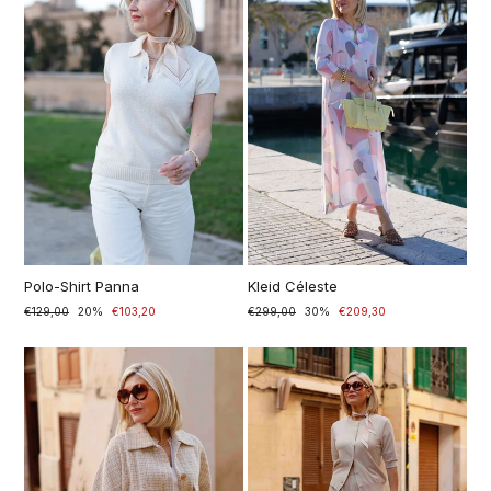
Polo-Shirt Panna
Kleid Céleste
Prezzo
€129,00
Prezzo
20%
€103,20
Prezzo
€299,00
Prezzo
30%
€209,30
di
scontato
di
scontato
listino
listino