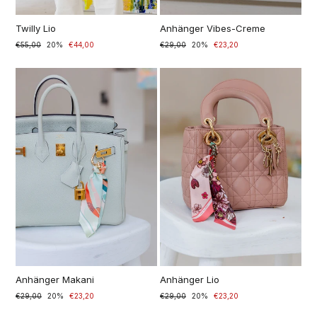
Twilly Lio
Anhänger Vibes-Creme
Prezzo
€55,00
Prezzo
20%
€44,00
Prezzo
€29,00
Prezzo
20%
€23,20
di
scontato
di
scontato
listino
listino
Anhänger Makani
Anhänger Lio
Prezzo
€29,00
Prezzo
20%
€23,20
Prezzo
€29,00
Prezzo
20%
€23,20
di
scontato
di
scontato
listino
listino