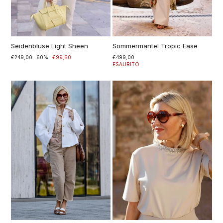
Seidenbluse Light Sheen
Sommermantel Tropic Ease
Prezzo
€249,00
Prezzo
60%
€99,60
€499,00
di
scontato
ESAURITO
listino