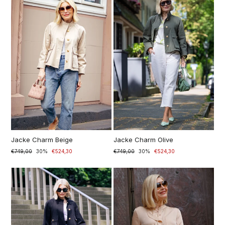
Jacke Charm Beige
Jacke Charm Olive
Prezzo
€749,00
Prezzo
30%
€524,30
Prezzo
€749,00
Prezzo
30%
€524,30
di
scontato
di
scontato
listino
listino