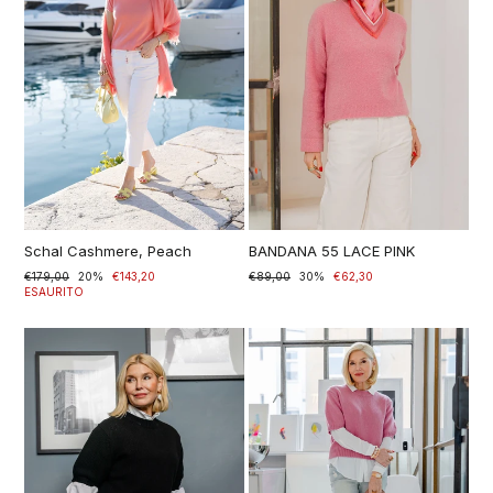
Schal Cashmere, Peach
BANDANA 55 LACE PINK
Prezzo
€179,00
Prezzo
20%
€143,20
Prezzo
€89,00
Prezzo
30%
€62,30
di
scontato
ESAURITO
di
scontato
listino
listino