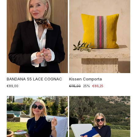
BANDANA 55 LACE COGNAC
Kissen Comporta
€89,00
Prezzo
€115,00
Prezzo
25%
€86,25
di
scontato
listino