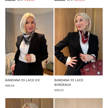
di
scontato
di
scontato
listino
listino
BANDANA 55 LACE ICE
BANDANA 55 LACE
BORDEAUX
€89,00
€89,00