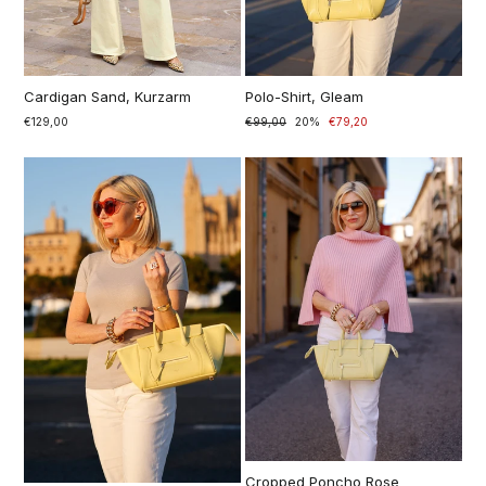
Cardigan Sand, Kurzarm
Polo-Shirt, Gleam
€129,00
Prezzo
€99,00
Prezzo
20%
€79,20
di
scontato
listino
Cropped Poncho Rose