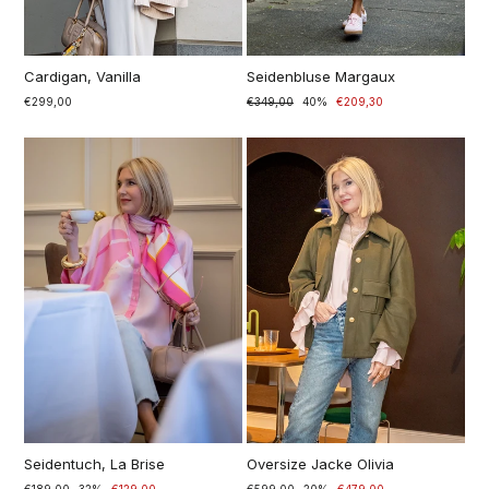
Cardigan, Vanilla
Seidenbluse Margaux
€299,00
Prezzo
€349,00
Prezzo
40%
€209,30
di
scontato
listino
Seidentuch, La Brise
Oversize Jacke Olivia
Prezzo
€189,00
Prezzo
32%
€129,00
Prezzo
€599,00
Prezzo
20%
€479,00