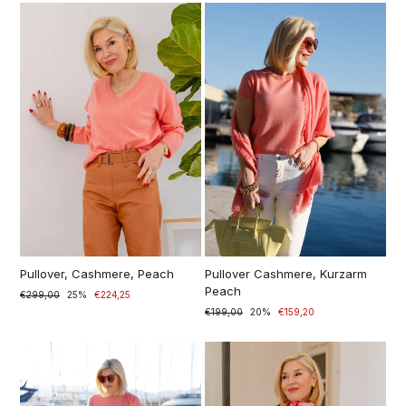
Pullover, Cashmere, Peach
Pullover Cashmere, Kurzarm
Peach
Prezzo
€299,00
Prezzo
25%
€224,25
di
scontato
Prezzo
€199,00
Prezzo
20%
€159,20
listino
di
scontato
listino