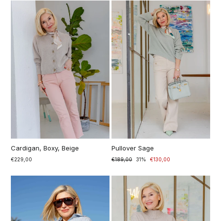
Cardigan, Boxy, Beige
Pullover Sage
€229,00
Prezzo
€189,00
Prezzo
31%
€130,00
di
scontato
listino