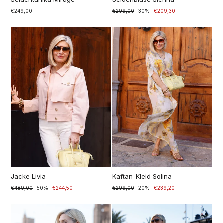
€249,00
Prezzo
€299,00
Prezzo
30%
€209,30
di
scontato
listino
Jacke Livia
Kaftan-Kleid Solina
Prezzo
€489,00
Prezzo
50%
€244,50
Prezzo
€299,00
Prezzo
20%
€239,20
di
scontato
di
scontato
listino
listino