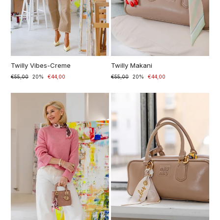
Twilly Vibes-Creme
Twilly Makani
Prezzo
€55,00
Prezzo
20%
€44,00
Prezzo
€55,00
Prezzo
20%
€44,00
di
scontato
di
scontato
listino
listino