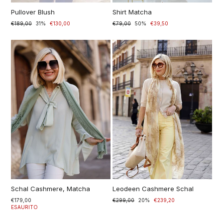
Pullover Blush
Shirt Matcha
Prezzo
€189,00
Prezzo
31%
€130,00
Prezzo
€79,00
Prezzo
50%
€39,50
di
scontato
di
scontato
listino
listino
Schal Cashmere, Matcha
Leodeen Cashmere Schal
€179,00
Prezzo
€299,00
Prezzo
20%
€239,20
ESAURITO
di
scontato
listino