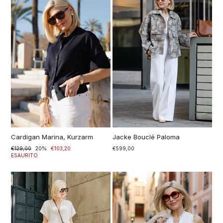
Cardigan Marina, Kurzarm
Jacke Bouclé Paloma
Prezzo
€129,00
Prezzo
20%
€103,20
€599,00
di
scontato
ESAURITO
listino