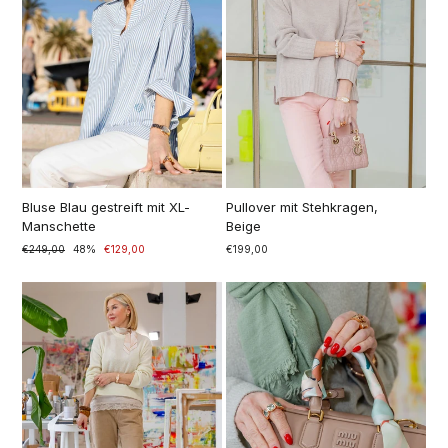
Bluse Blau gestreift mit XL-
Pullover mit Stehkragen,
Manschette
Beige
Prezzo
€249,00
Prezzo
48%
€129,00
€199,00
di
scontato
listino