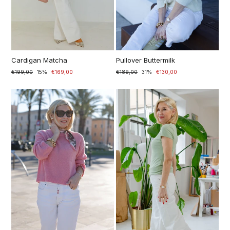
Cardigan Matcha
Pullover Buttermilk
Prezzo
€199,00
Prezzo
15%
€169,00
Prezzo
€189,00
Prezzo
31%
€130,00
di
scontato
di
scontato
listino
listino