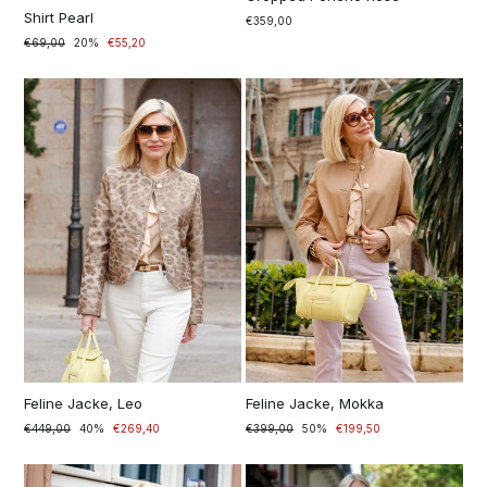
Shirt Pearl
€359,00
Prezzo
€69,00
Prezzo
20%
€55,20
di
scontato
listino
Feline Jacke, Leo
Feline Jacke, Mokka
Prezzo
€449,00
Prezzo
40%
€269,40
Prezzo
€399,00
Prezzo
50%
€199,50
di
scontato
di
scontato
listino
listino