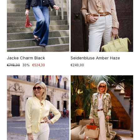
Jacke Charm Black
Seidenbluse Amber Haze
Prezzo
€749,00
Prezzo
30%
€524,30
€249,00
di
scontato
listino