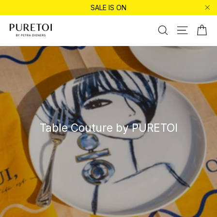
Directamente
SALE IS ON
al
"Ce
contenido
Ca
Buscar en
Navegaci
Table Couture by PURETOI