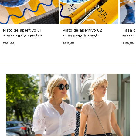
Plato de aperitivo 01
Plato de aperitivo 02
Taza co
"L'assiette à entrée"
"L'assiette à entré"
tasse"
€55,00
€59,00
€96,00