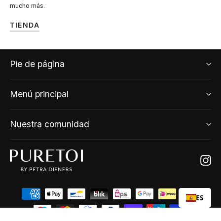
mucho más.
TIENDA
Pie de página
Menú principal
Nuestra comunidad
Ins
ES