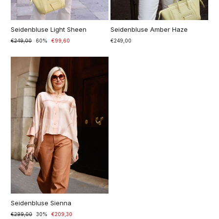
Seidenbluse Light Sheen
Seidenbluse Amber Haze
Normaler
€249,00
Sonderpreis
60%
€99,60
€249,00
Preis
Seidenbluse Sienna
Prix
€299,00
Prix
30%
€209,30