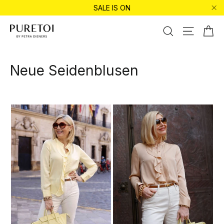
Aller
SALE IS ON
directement
"Fe
au
Ch
Recherche
Navigati
contenu
Neue Seidenblusen