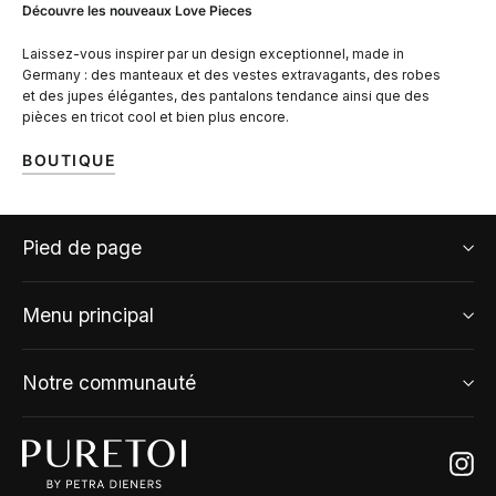
Découvre les nouveaux Love Pieces
Laissez-vous inspirer par un design exceptionnel, made in
Germany : des manteaux et des vestes extravagants, des robes
et des jupes élégantes, des pantalons tendance ainsi que des
pièces en tricot cool et bien plus encore.
BOUTIQUE
Pied de page
Menu principal
Notre communauté
Ins