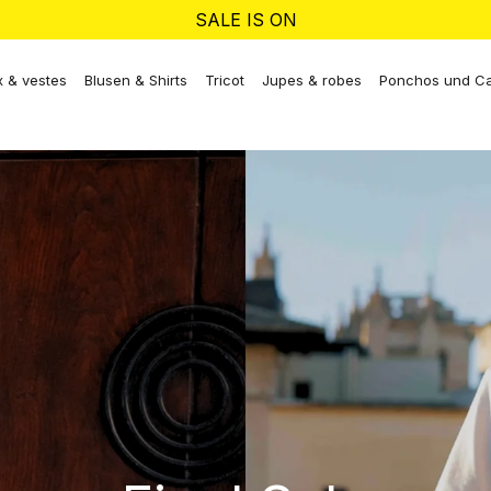
SALE IS ON
 & vestes
Blusen & Shirts
Tricot
Jupes & robes
Ponchos und C