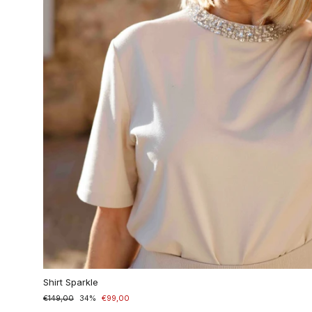
Shirt Sparkle
Normaler
€149,00
Sonderpreis
34%
€99,00
Preis