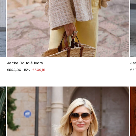
Jacke Bouclé Ivory
Ja
Normaler
€599,00
Sonderpreis
15%
€509,15
€5
Preis