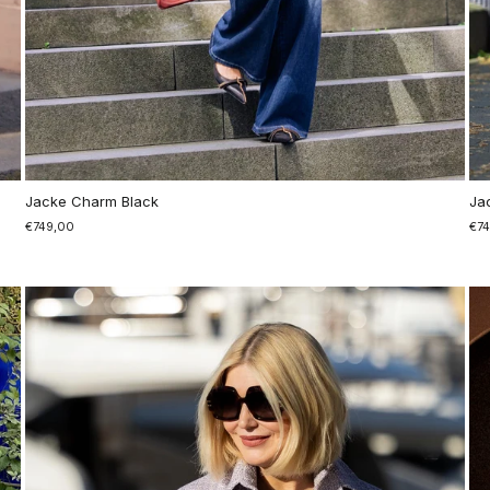
Jacke Charm Black
Ja
€749,00
€7