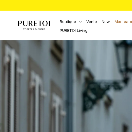
Aller
directement
au
contenu
Boutique
Vente
New
Manteaux
PURETOI Living