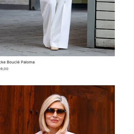
cke Bouclé Paloma
99,00