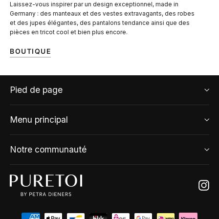
Laissez-vous inspirer par un design exceptionnel, made in
Germany : des manteaux et des vestes extravagants, des robes
et des jupes élégantes, des pantalons tendance ainsi que des
pièces en tricot cool et bien plus encore.
BOUTIQUE
Pied de page
Menu principal
Notre communauté
Ins