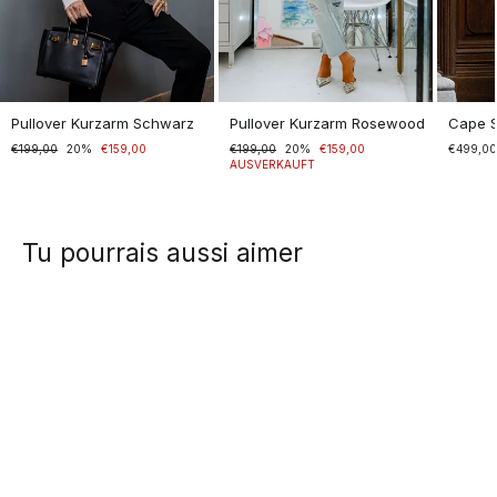
Pullover Kurzarm Schwarz
Pullover Kurzarm Rosewood
Cape 
Normaler
€199,00
Sonderpreis
20%
€159,00
Normaler
€199,00
Sonderpreis
20%
€159,00
€499,0
Preis
Preis
AUSVERKAUFT
Tu pourrais aussi aimer