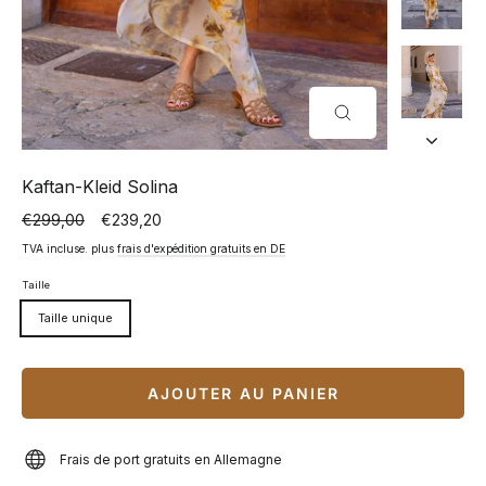
FERMER
(ESC)
Kaftan-Kleid Solina
€299,00
€239,20
Prix
Prix
normal
spécial
TVA incluse. plus
frais d'expédition gratuits en DE
Taille
Taille unique
AJOUTER AU PANIER
Frais de port gratuits en Allemagne