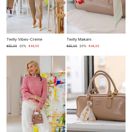
Twilly Vibes-Creme
Twilly Makani
Prezzo
€55,00
Prezzo
20%
€44,00
Prezzo
€55,00
Prezzo
20%
€44,00
di
scontato
di
scontato
listino
listino