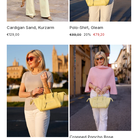
Cardigan Sand, Kurzarm
Polo-Shirt, Gleam
€129,00
Prezzo
€99,00
Prezzo
20%
€79,20
di
scontato
listino
Cropped Poncho Rose