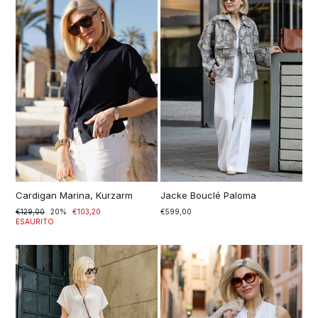
Cardigan Marina, Kurzarm
Jacke Bouclé Paloma
Prezzo
€129,00
Prezzo
20%
€103,20
€599,00
di
scontato
ESAURITO
listino