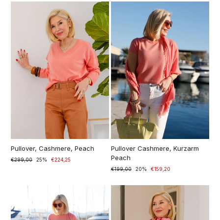
Pullover, Cashmere, Peach
Pullover Cashmere, Kurzarm
Peach
Prezzo
€299,00
Prezzo
25%
€224,25
di
scontato
Prezzo
€199,00
Prezzo
20%
€159,20
listino
di
scontato
listino