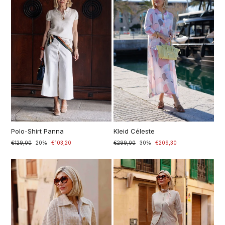
Polo-Shirt Panna
Kleid Céleste
Prezzo
€129,00
Prezzo
20%
€103,20
Prezzo
€299,00
Prezzo
30%
€209,30
di
scontato
di
scontato
listino
listino