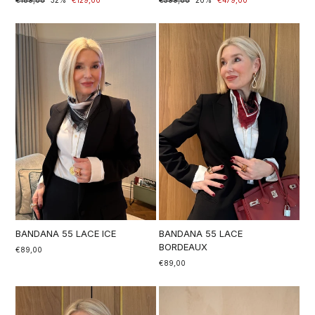
di
scontato
di
scontato
listino
listino
BANDANA 55 LACE ICE
BANDANA 55 LACE
BORDEAUX
€89,00
€89,00