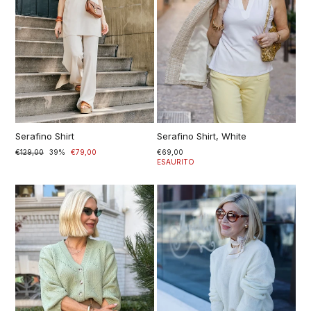
Serafino Shirt
Serafino Shirt, White
Prezzo
€129,00
Prezzo
39%
€79,00
€69,00
di
scontato
ESAURITO
listino