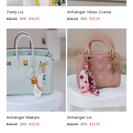
Twilly Lio
Anhänger Vibes-Creme
Prezzo
€55,00
Prezzo
20%
€44,00
Prezzo
€29,00
Prezzo
20%
€23,20
di
scontato
di
scontato
listino
listino
Anhänger Makani
Anhänger Lio
Prezzo
€29,00
Prezzo
20%
€23,20
Prezzo
€29,00
Prezzo
20%
€23,20
di
scontato
di
scontato
listino
listino