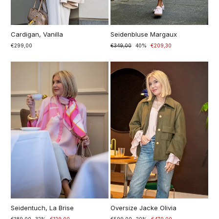
Cardigan, Vanilla
Seidenbluse Margaux
€299,00
Prezzo
€349,00
Prezzo
40%
€209,30
di
scontato
listino
Seidentuch, La Brise
Oversize Jacke Olivia
Prezzo
€189,00
Prezzo
32%
€129,00
Prezzo
€599,00
Prezzo
20%
€479,00