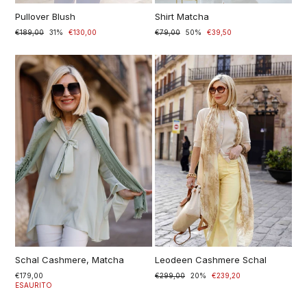
Pullover Blush
Shirt Matcha
Prezzo
€189,00
Prezzo
31%
€130,00
Prezzo
€79,00
Prezzo
50%
€39,50
di
scontato
di
scontato
listino
listino
Schal Cashmere, Matcha
Leodeen Cashmere Schal
€179,00
Prezzo
€299,00
Prezzo
20%
€239,20
ESAURITO
di
scontato
listino