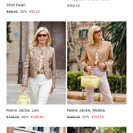
Shirt Pearl
€359,00
Prezzo
€69,00
Prezzo
20%
€55,20
di
scontato
listino
Feline Jacke, Leo
Feline Jacke, Mokka
Prezzo
€449,00
Prezzo
40%
€269,40
Prezzo
€399,00
Prezzo
50%
€199,50
di
scontato
di
scontato
listino
listino