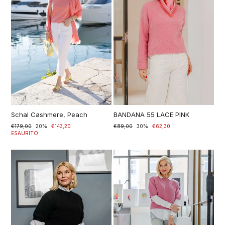
Schal Cashmere, Peach
BANDANA 55 LACE PINK
Prezzo
€179,00
Prezzo
20%
€143,20
Prezzo
€89,00
Prezzo
30%
€62,30
di
scontato
ESAURITO
di
scontato
listino
listino