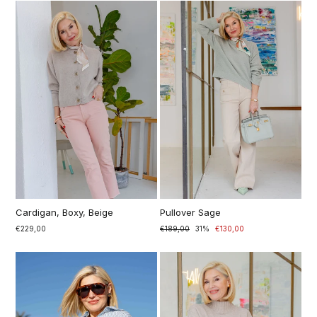
Cardigan, Boxy, Beige
Pullover Sage
€229,00
Prezzo
€189,00
Prezzo
31%
€130,00
di
scontato
listino