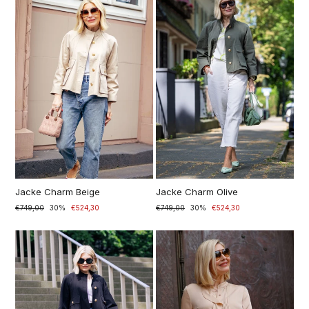
Jacke Charm Beige
Jacke Charm Olive
Prezzo
€749,00
Prezzo
30%
€524,30
Prezzo
€749,00
Prezzo
30%
€524,30
di
scontato
di
scontato
listino
listino