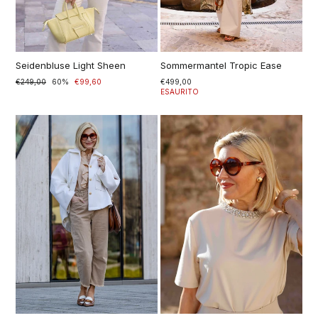
Seidenbluse Light Sheen
Sommermantel Tropic Ease
Prezzo
€249,00
Prezzo
60%
€99,60
€499,00
di
scontato
ESAURITO
listino