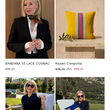
BANDANA 55 LACE COGNAC
Kissen Comporta
€89,00
Prezzo
€115,00
Prezzo
25%
€86,25
di
scontato
listino