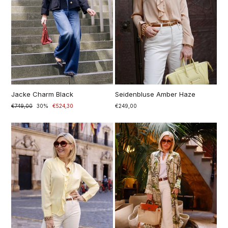
Jacke Charm Black
Seidenbluse Amber Haze
Prezzo
€749,00
Prezzo
30%
€524,30
€249,00
di
scontato
listino