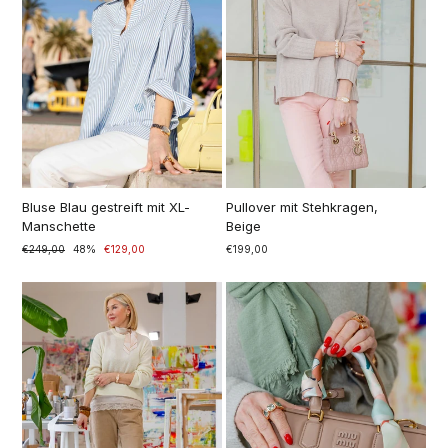
Bluse Blau gestreift mit XL-
Pullover mit Stehkragen,
Manschette
Beige
Prezzo
€249,00
Prezzo
48%
€129,00
€199,00
di
scontato
listino