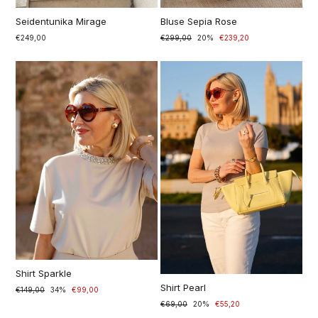
Seidentunika Mirage
Bluse Sepia Rose
€249,00
Prezzo
€299,00
Prezzo
20%
€239,20
di
scontato
listino
Shirt Sparkle
Shirt Pearl
Prezzo
€149,00
Prezzo
34%
€99,00
di
scontato
Prezzo
€69,00
Prezzo
20%
€55,20
listino
di
scontato