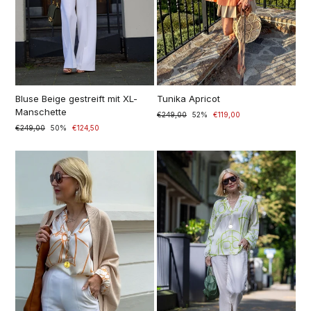
Bluse Beige gestreift mit XL-
Tunika Apricot
Manschette
Prezzo
€249,00
Prezzo
52%
€119,00
di
scontato
Prezzo
€249,00
Prezzo
50%
€124,50
listino
di
scontato
listino