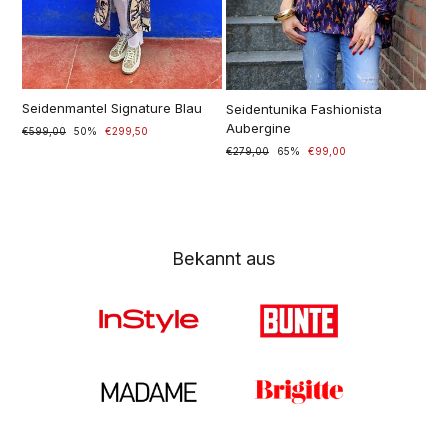
Seidenmantel Signature Blau
Seidentunika Fashionista
Aubergine
Prezzo
€599,00
Prezzo
50%
€299,50
di
scontato
Prezzo
€279,00
Prezzo
65%
€99,00
listino
di
scontato
listino
Bekannt aus
New
Accessoires
Blusen
Strickoberteile
Sale
Mäntel & Jacken