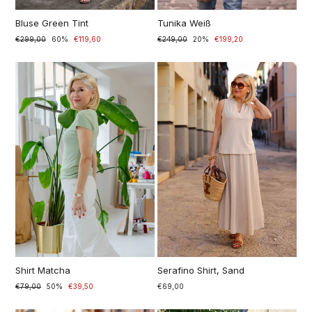
Bluse Green Tint
Tunika Weiß
Prezzo
€299,00
Prezzo
60%
€119,60
Prezzo
€249,00
Prezzo
20%
€199,20
di
scontato
di
scontato
listino
listino
Shirt Matcha
Serafino Shirt, Sand
Prezzo
€79,00
Prezzo
50%
€39,50
€69,00
di
scontato
listino