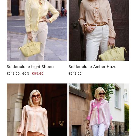
Seidenbluse Light Sheen
Seidenbluse Amber Haze
Prezzo
€249,00
Prezzo
60%
€99,60
€249,00
di
scontato
listino