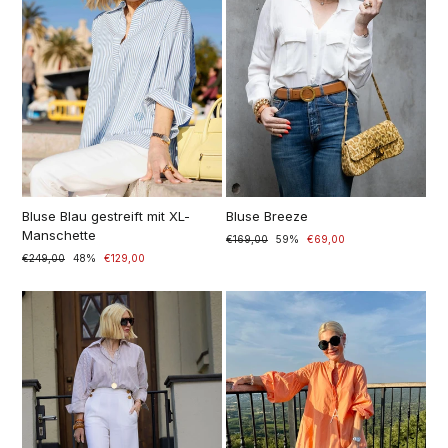
Bluse Blau gestreift mit XL-
Bluse Breeze
Manschette
Prezzo
€169,00
Prezzo
59%
€69,00
di
scontato
Prezzo
€249,00
Prezzo
48%
€129,00
listino
di
scontato
listino