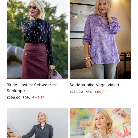
Bluse Lipstick Schwarz mit
Seidentunika Vogel violett
Schluppe
Prezzo
€279,00
Prezzo
65%
€99,00
di
scontato
Prezzo
€299,00
Prezzo
50%
€149,50
listino
di
scontato
listino