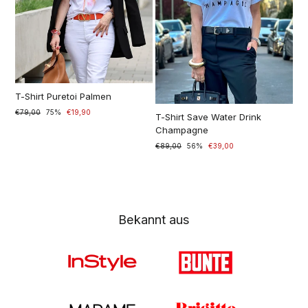
T-Shirt Puretoi Palmen
Prezzo
€79,00
Prezzo
75%
€19,90
T-Shirt Save Water Drink
di
scontato
Champagne
listino
Prezzo
€89,00
Prezzo
56%
€39,00
di
scontato
listino
Bekannt aus