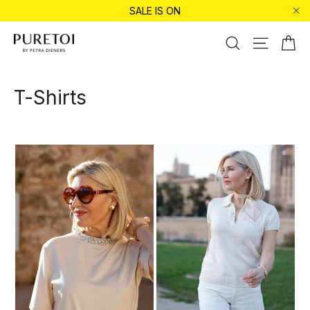
Vai
SALE IS ON
direttamente
"Ch
ai
Ca
Cerca
Navigazio
contenuti
T-Shirts