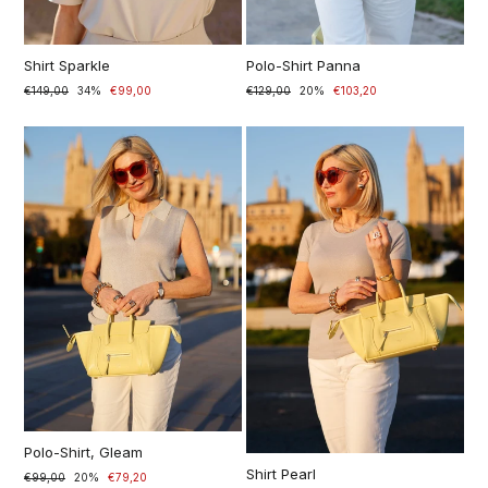
Shirt Sparkle
Polo-Shirt Panna
Prezzo
€149,00
Prezzo
34%
€99,00
Prezzo
€129,00
Prezzo
20%
€103,20
di
scontato
di
scontato
listino
listino
Polo-Shirt, Gleam
Shirt Pearl
Prezzo
€99,00
Prezzo
20%
€79,20