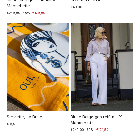
Manschette
€49,00
Prezzo
€249,00
Prezzo
48%
€129,00
di
scontato
listino
Serviette, La Brise
Bluse Beige gestreift mit XL-
Manschette
€15,00
Prezzo
€249,00
Prezzo
50%
€124,50
di
scontato
listino