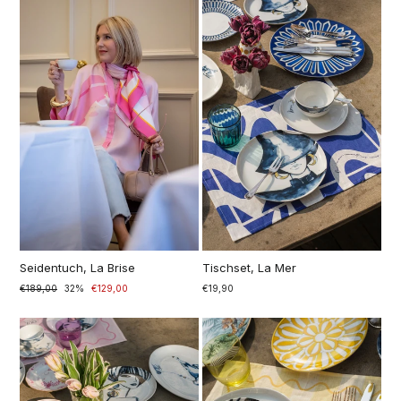
Seidentuch, La Brise
Tischset, La Mer
Prezzo
€189,00
Prezzo
32%
€129,00
€19,90
di
scontato
listino