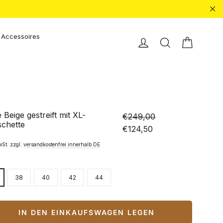
"Sc
Accessoires
Einkauf
Einloggen
Suche
 Beige gestreift mit XL-
€249,00
chette
Normaler
Sonderpreis
€124,50
Preis
wSt. zzgl.
versandkostenfrei innerhalb DE
38
40
42
44
IN DEN EINKAUFSWAGEN LEGEN