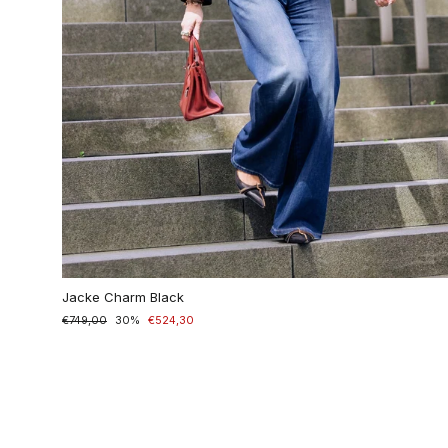
Jacke Charm Black
Normaler
€749,00
Sonderpreis
30%
€524,30
Preis