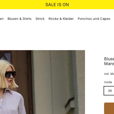
SALE IS ON
ken
Blusen & Shirts
Strick
Röcke & Kleider
Ponchos und Capes
Bluse
Mans
inkl. M
Größe
36