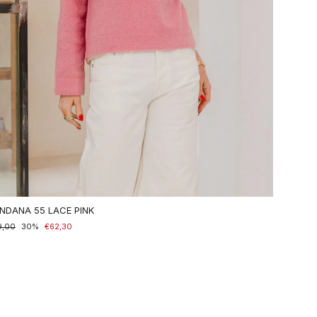
NDANA 55 LACE PINK
maler
9,00
nderpreis
30%
€62,30
is