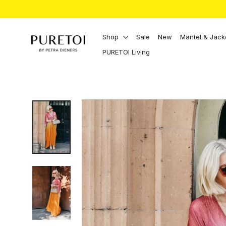
Direkt
zum
Inhalt
Shop
Sale
New
Mäntel & Jac
PURETOI Living