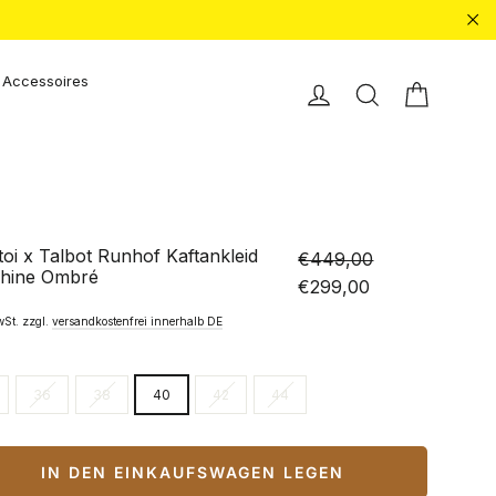
"Sc
Accessoires
Einkauf
Einloggen
Suche
oi x Talbot Runhof Kaftankleid
€449,00
hine Ombré
Normaler
Sonderpreis
€299,00
Preis
wSt. zzgl.
versandkostenfrei innerhalb DE
36
38
40
42
44
IN DEN EINKAUFSWAGEN LEGEN