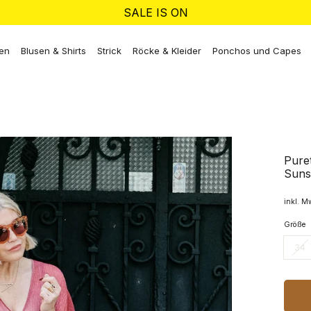
SALE IS ON
ken
Blusen & Shirts
Strick
Röcke & Kleider
Ponchos und Capes
Puret
Suns
inkl. M
Größe
34