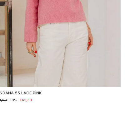
NDANA 55 LACE PINK
maler
9,00
nderpreis
30%
€62,30
is