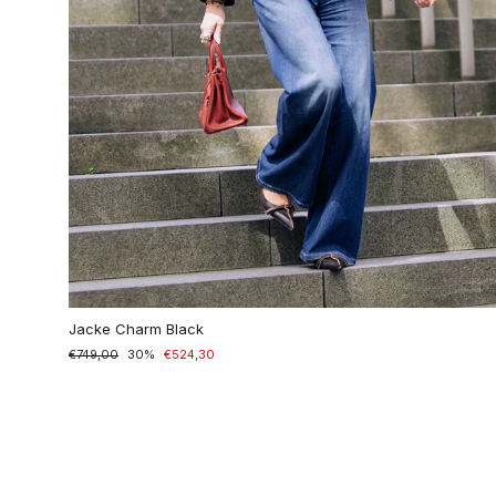
Jacke Charm Black
Normaler
€749,00
Sonderpreis
30%
€524,30
Preis