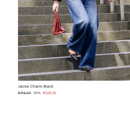
Jacke Charm Black
Normaler
€749,00
Sonderpreis
30%
€524,30
Preis