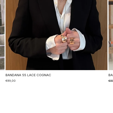
BANDANA 55 LACE COGNAC
BA
€89,00
Nor
€8
So
Pre