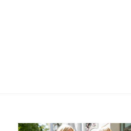
d Vivienne
ler
,00
erpreis
23%
€299,00
AUSVERKAUFT