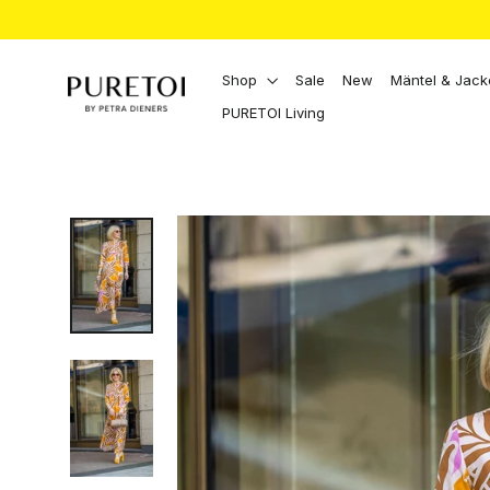
Direkt
zum
Inhalt
Shop
Sale
New
Mäntel & Jac
PURETOI Living