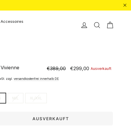
"Sc
Accessoires
Einkauf
Einloggen
Suche
 Vivienne
€389,00
€299,00
Ausverkauft
Normaler
Sonderpreis
Preis
wSt. zzgl.
versandkostenfrei innerhalb DE
S
M/L
XL/XXL
AUSVERKAUFT