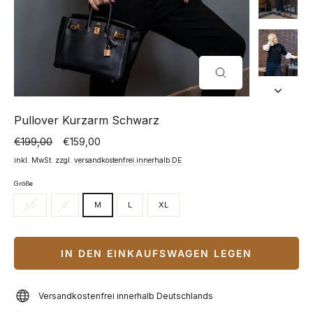
SCHLIESSEN (
ESC)
Pullover Kurzarm Schwarz
€199,00
€159,00
Normaler
Sonderpreis
Preis
inkl. MwSt. zzgl.
versandkostenfrei innerhalb DE
Größe
XS
S
M
L
XL
IN DEN EINKAUFSWAGEN LEGEN
Versandkostenfrei innerhalb Deutschlands