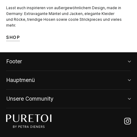
Lasst euch inspirieren von außergewöhnlichem Design, made in
Germany: Extravagante Mäntel und Jacken, elegante Kleider
und Röcke, trendige Hosen sowie coole Strickpieces und vieles
mehr.
SHOP
Footer
Hauptmenü
Unsere Community
Ins