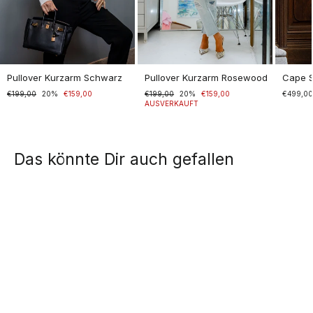
Pullover Kurzarm Schwarz
Pullover Kurzarm Rosewood
Cape 
Normaler
€199,00
Sonderpreis
20%
€159,00
Normaler
€199,00
Sonderpreis
20%
€159,00
€499,0
Preis
Preis
AUSVERKAUFT
Das könnte Dir auch gefallen