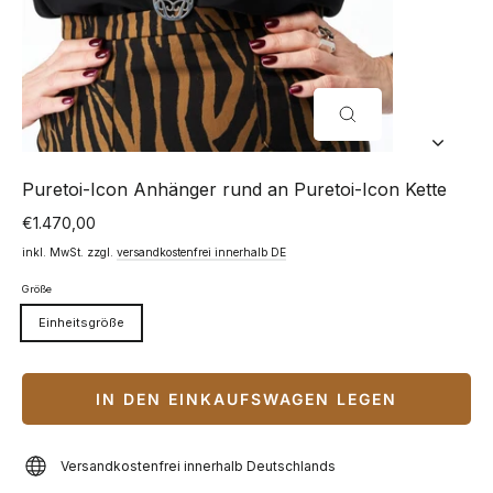
SCHLIESSEN (
ESC)
Puretoi-Icon Anhänger rund an Puretoi-Icon Kette
€1.470,00
Normaler
Preis
inkl. MwSt. zzgl.
versandkostenfrei innerhalb DE
Größe
Einheitsgröße
IN DEN EINKAUFSWAGEN LEGEN
Versandkostenfrei innerhalb Deutschlands