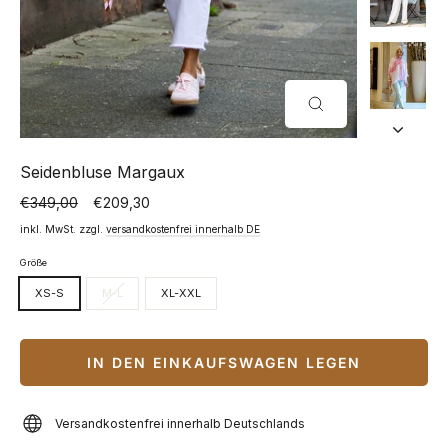
SCHLIESSEN (
ESC)
Seidenbluse Margaux
€349,00
€209,30
Normaler
Sonderpreis
Preis
inkl. MwSt. zzgl.
versandkostenfrei innerhalb DE
Größe
XS-S
M-L
XL-XXL
IN DEN EINKAUFSWAGEN LEGEN
Versandkostenfrei innerhalb Deutschlands