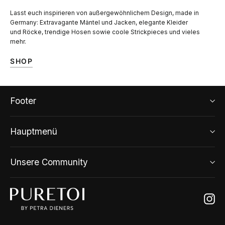
Lasst euch inspirieren von außergewöhnlichem Design, made in
Germany: Extravagante Mäntel und Jacken, elegante Kleider
und Röcke, trendige Hosen sowie coole Strickpieces und vieles
mehr.
SHOP
Footer
Hauptmenü
Unsere Community
Ins