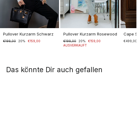
Pullover Kurzarm Schwarz
Pullover Kurzarm Rosewood
Cape 
Normaler
€199,00
Sonderpreis
20%
€159,00
Normaler
€199,00
Sonderpreis
20%
€159,00
€499,0
Preis
Preis
AUSVERKAUFT
Das könnte Dir auch gefallen