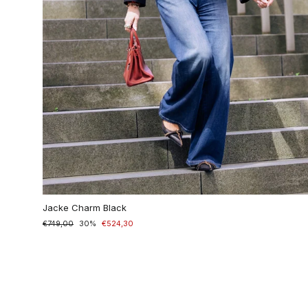
Jacke Charm Black
Normaler
€749,00
Sonderpreis
30%
€524,30
Preis