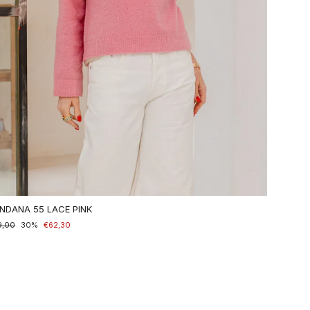
NDANA 55 LACE PINK
maler
9,00
nderpreis
30%
€62,30
is