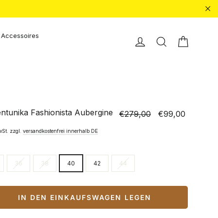
"Sc
Accessoires
Einkauf
Einloggen
Suche
entunika Fashionista Aubergine
€279,00
€99,00
Normaler
Sonderpreis
Preis
wSt. zzgl.
versandkostenfrei innerhalb DE
36
38
40
42
44
IN DEN EINKAUFSWAGEN LEGEN