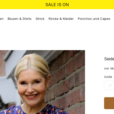
SALE IS ON
ken
Blusen & Shirts
Strick
Röcke & Kleider
Ponchos und Capes
Seid
inkl. M
Größe
34