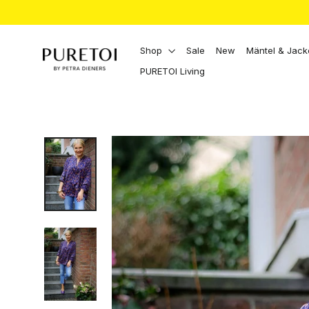
Direkt
zum
Inhalt
Shop
Sale
New
Mäntel & Jac
PURETOI Living