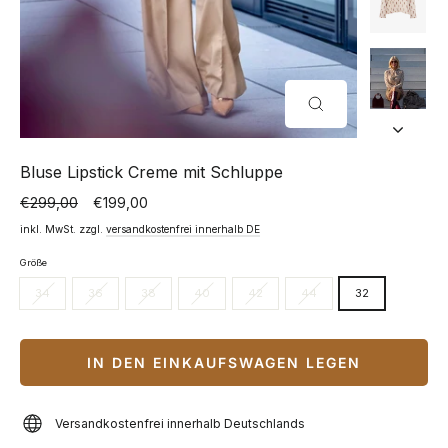
SCHLIESSEN (
ESC)
Bluse Lipstick Creme mit Schluppe
€299,00
€199,00
Normaler
Sonderpreis
Preis
inkl. MwSt. zzgl.
versandkostenfrei innerhalb DE
Größe
34
36
38
40
42
44
32
IN DEN EINKAUFSWAGEN LEGEN
Versandkostenfrei innerhalb Deutschlands