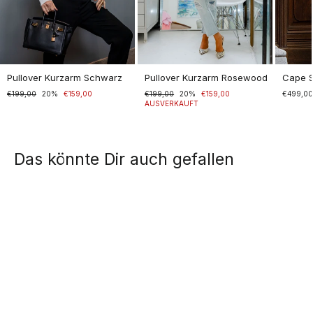
Pullover Kurzarm Schwarz
Pullover Kurzarm Rosewood
Cape 
Normaler
€199,00
Sonderpreis
20%
€159,00
Normaler
€199,00
Sonderpreis
20%
€159,00
€499,0
Preis
Preis
AUSVERKAUFT
Das könnte Dir auch gefallen