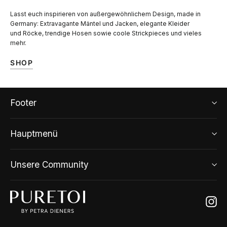
Lasst euch inspirieren von außergewöhnlichem Design, made in
Germany: Extravagante Mäntel und Jacken, elegante Kleider
und Röcke, trendige Hosen sowie coole Strickpieces und vieles
mehr.
SHOP
Footer
Hauptmenü
Unsere Community
Ins