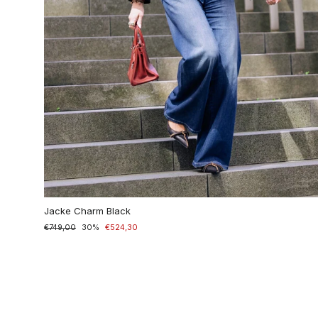
Jacke Charm Black
Normaler
€749,00
Sonderpreis
30%
€524,30
Preis