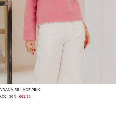
NDANA 55 LACE PINK
maler
9,00
nderpreis
30%
€62,30
is