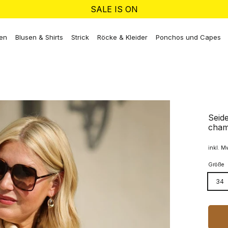
SALE IS ON
ken
Blusen & Shirts
Strick
Röcke & Kleider
Ponchos und Capes
Seid
cham
inkl. M
Größe
34