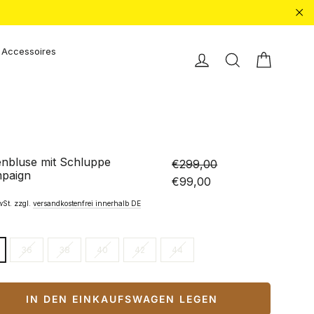
"Sc
Accessoires
Einkauf
Einloggen
Suche
enbluse mit Schluppe
€299,00
paign
Normaler
Sonderpreis
€99,00
Preis
wSt. zzgl.
versandkostenfrei innerhalb DE
36
38
40
42
44
IN DEN EINKAUFSWAGEN LEGEN