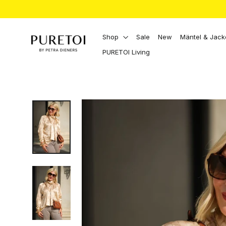
Direkt
zum
Inhalt
Shop
Sale
New
Mäntel & Jac
PURETOI Living